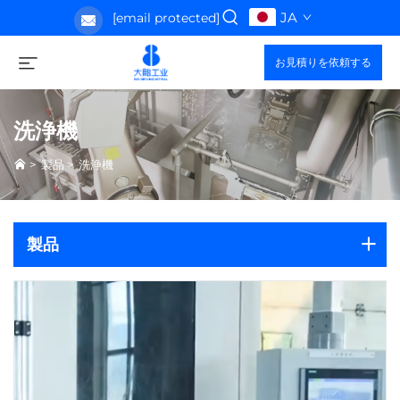
JA
[email protected]
お見積りを依頼する
洗浄機
>
製品
>
洗浄機
製品