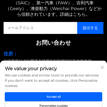
（SAIC）、第一汽車（FAW）、吉利汽車
（Geely）、潍柴動力（Weichai Power）などか
ら信頼されています。詳細はこちら。
お問い合わせ
住所：
中国黒竜江省哈爾濱市呼蘭区利民開発区珠海路南側
We value your privacy
メールアドレス：
We use cookies and similar tools to provide our services.
[email protected]
If you don't want to accept all cookies, click Personalize
cookies.
© 2025 哈爾濱島田大鳥工業有限公司 |
プライバシーポリシー
Accept all
Personalize cookies