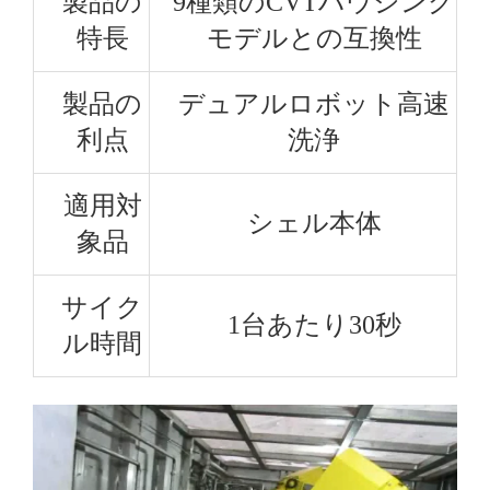
製品の
9種類のCVTハウジング
特長
モデルとの互換性
製品の
デュアルロボット高速
利点
洗浄
適用対
シェル本体
象品
サイク
1台あたり30秒
ル時間