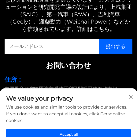
ューションと研究開発主導の設計により、上汽集团
（SAIC）、第一汽車（FAW）、吉利汽車
（Geely）、潍柴動力（Weichai Power）などか
ら信頼されています。詳細はこちら。
お問い合わせ
住所：
中国黒竜江省哈爾濱市呼蘭区利民開発区珠海路南側
We value your privacy
メールアドレス：
We use cookies and similar tools to provide our services.
[email protected]
If you don't want to accept all cookies, click Personalize
cookies.
© 2025 哈爾濱島田大鳥工業有限公司 |
プライバシーポリシー
Accept all