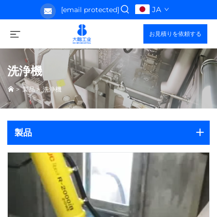
JA
[email protected]
お見積りを依頼する
洗浄機
>
製品
>
洗浄機
製品