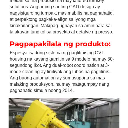
mekanikal na produkto na may tailored turnkey 
solutions. Ang aming sariling CAD design ay 
nagsisiguro ng tumpak, mas mabilis na paghahatid, 
at perpektong pagkaka-align sa iyong mga 
kinakailangan. Makipag-ugnayan sa amin para sa 
talakayan tungkol sa proyekto at detalye ng presyo. 
Pagpapakilala ng produkto:   
Espesyalisadong sistema ng paglilinis ng CVT 
housing na kayang gamitin sa 9 modelo na may 30-
segundong ikot. Ang dual-robot coordination at 3-
mode cleaning ay tinitiyak ang lubos na paglilinis. 
Ang buong automation ay sumusuporta sa mas 
malaking produksyon, na may matagumpay nang 
paghahatid simula noong 2014. 