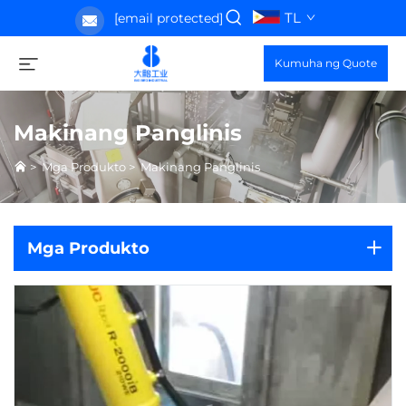
TL
[email protected]
Kumuha ng Quote
Makinang Panglinis
>
Mga Produkto
>
Makinang Panglinis
Mga Produkto