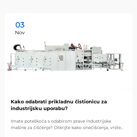
03
Nov
Kako odabrati prikladnu čistionicu za
industrijsku uporabu?
Imate poteškoća s odabirom prave industrijske
mašine za čišćenje? Otkrijte kako onečišćenja, vrste
podova i veličina objekta utječu na vaš izbor. Smanjite