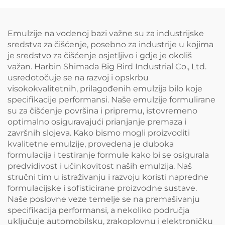
Emulzije na vodenoj bazi važne su za industrijske
sredstva za čišćenje, posebno za industrije u kojima
je sredstvo za čišćenje osjetljivo i gdje je okoliš
važan. Harbin Shimada Big Bird Industrial Co., Ltd.
usredotočuje se na razvoj i opskrbu
visokokvalitetnih, prilagođenih emulzija bilo koje
specifikacije performansi. Naše emulzije formulirane
su za čišćenje površina i pripremu, istovremeno
optimalno osiguravajući prianjanje premaza i
završnih slojeva. Kako bismo mogli proizvoditi
kvalitetne emulzije, provedena je duboka
formulacija i testiranje formule kako bi se osigurala
predvidivost i učinkovitost naših emulzija. Naš
stručni tim u istraživanju i razvoju koristi napredne
formulacijske i sofisticirane proizvodne sustave.
Naše poslovne veze temelje se na premašivanju
specifikacija performansi, a nekoliko područja
uključuje automobilsku, zrakoplovnu i elektroničku