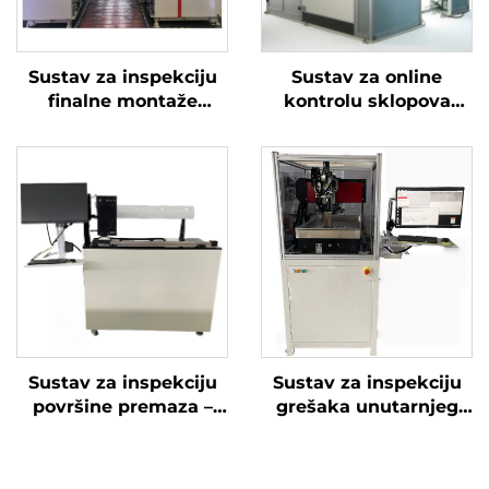
Sustav za inspekciju
Sustav za online
finalne montaže
kontrolu sklopova
motora – serija All See
vozila
Sustav za inspekciju
Sustav za inspekciju
površine premaza –
grešaka unutarnjeg
Paint See
zida rupa – Deep See