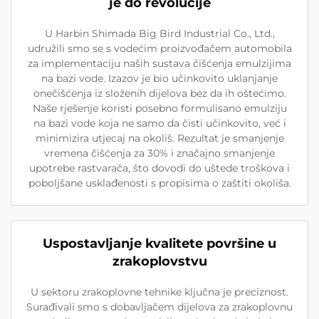
je do revolucije
U Harbin Shimada Big Bird Industrial Co., Ltd.,
udružili smo se s vodećim proizvođačem automobila
za implementaciju naših sustava čišćenja emulzijima
na bazi vode. Izazov je bio učinkovito uklanjanje
onečišćenja iz složenih dijelova bez da ih oštećimo.
Naše rješenje koristi posebno formulisano emulziju
na bazi vode koja ne samo da čisti učinkovito, već i
minimizira utjecaj na okoliš. Rezultat je smanjenje
vremena čišćenja za 30% i značajno smanjenje
upotrebe rastvarača, što dovodi do uštede troškova i
poboljšane usklađenosti s propisima o zaštiti okoliša.
Uspostavljanje kvalitete površine u
zrakoplovstvu
U sektoru zrakoplovne tehnike ključna je preciznost.
Surađivali smo s dobavljačem dijelova za zrakoplovnu