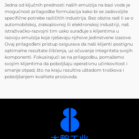
Jedna od ključnih prednosti naših emulzija na bazi vode je
mogućnost prilagodbe formulacija kako bi se zadovoljile
specifične potrebe različitih industrija. Bez obzira radi li se o
automobilskoj, zrakoplovnoj ili elektronskoj industriji, naš
istraživačko-razvojni tim usko surađuje s klijentima u
razvoju emulzija koje rješavaju njihove jedinstvene izazove.
Ovaj prilagođeni pristup osigurava da naši klijenti postignu
optimalne rezultate čišćenja, uz očuvanje integriteta svojih
komponenti. Fokusirajući se na prilagodbu, pomažemo
svojim klijentima da poboljšaju operativnu učinkovitost i
smanje otpad, što na kraju rezultira uštedom troškova i
poboljšanjem kvalitete proizvoda.