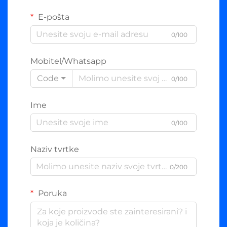
E-pošta
0/100
Mobitel/Whatsapp
Code
0/100
Ime
0/100
Naziv tvrtke
0/200
Poruka