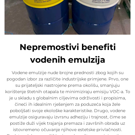
Nepremostivi benefiti
vodenih emulzija
Vodene emulzije nude brojne prednosti zbog kojih su
pogodan izbor za različite industrijske primjene. Prvo, one
su prijateljski nastrojene prema okolišu, smanjuju
korištenje štetnih otapala te minimiziraju emisiju VOC-a. To
je u skladu s globalnim ciljevima održivosti i propisima,
čineći ih idealnim rješenjem za poduzeća koja žele
poboljšati svoje ekološke karakteristike. Drugo, vodene
emulzije osiguravaju izvrsnu adheziju i trajnost, čime se
postiže duži vijek trajanja premaza i završnih obrada uz
istovremeno očuvanje njihove estetske privlačnosti.