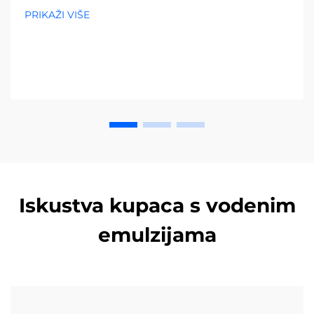
troškove i povećajte učinkovitost – preuzmite potpuni
PRIKAŽI VIŠE
vodič već danas.
Iskustva kupaca s vodenim
emulzijama