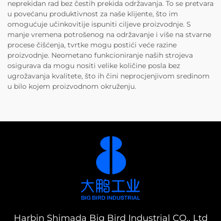
neprekidan rad bez čestih prekida održavanja. To se pretvara
u povećanu produktivnost za naše klijente, što im
omogućuje učinkovitije ispuniti ciljeve proizvodnje. S
manje vremena potrošenog na održavanje i više na stvarne
procese čišćenja, tvrtke mogu postići veće razine
proizvodnje. Neometano funkcioniranje naših strojeva
osigurava da mogu nositi velike količine posla bez
ugrožavanja kvalitete, što ih čini neprocjenjivom sredinom
u bilo kojem proizvodnom okruženju.
Harbin Shimada Big Bird Industrial CO., Ltd