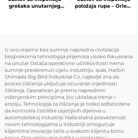
grešaka unutarnjeg
položaja rupa – Orient
zida rupa – Deep See
See
U ovo vrijeme bez sumnje napredna civilizacija
besprekorna tehnologija prijenosa visoko fokusirana
na unutar čistača operativne učinkovitosti nema
sumnje preokrenuti cijelu industriju. Ipak, Harbin
Shimada Big Bird Industrial Co. najbolje zna da
proces čišćenja uključuje očuvanje vrijednosti
čišćenja. Operativan je prema naprednim
inženjerskim principima, što ublažava trenje i
eroziju. Tehnologija za čišćenje je toliko sofisticirana
da kontrolira čistilište osjetljivih dijelova u
automobilskoj industriji. Naša stalna posvećenost
novim tehnologijama u industriji omogućuje
klijentima inovacije teče u svakom klijentu brinu
posao. Razumijevanje razlika u sektorima i