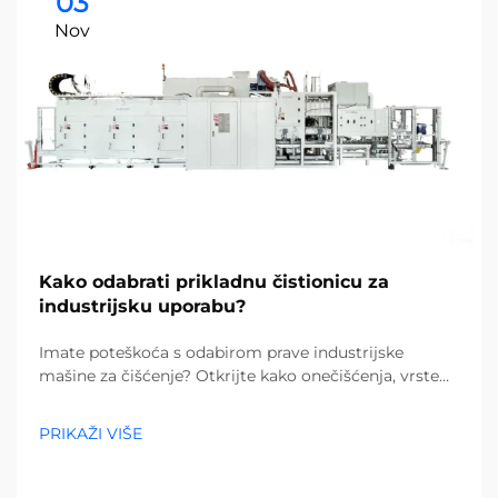
03
Nov
Kako odabrati prikladnu čistionicu za
industrijsku uporabu?
Imate poteškoća s odabirom prave industrijske
mašine za čišćenje? Otkrijte kako onečišćenja, vrste
podova i veličina objekta utječu na vaš izbor. Smanjite
troškove i povećajte učinkovitost – preuzmite potpuni
PRIKAŽI VIŠE
vodič već danas.