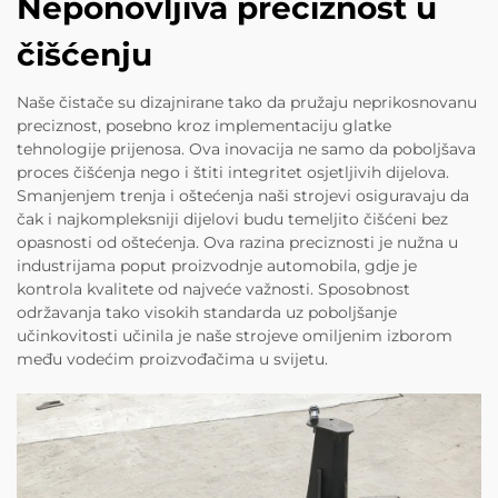
Neponovljiva preciznost u
čišćenju
Naše čistače su dizajnirane tako da pružaju neprikosnovanu
preciznost, posebno kroz implementaciju glatke
tehnologije prijenosa. Ova inovacija ne samo da poboljšava
proces čišćenja nego i štiti integritet osjetljivih dijelova.
Smanjenjem trenja i oštećenja naši strojevi osiguravaju da
čak i najkompleksniji dijelovi budu temeljito čišćeni bez
opasnosti od oštećenja. Ova razina preciznosti je nužna u
industrijama poput proizvodnje automobila, gdje je
kontrola kvalitete od najveće važnosti. Sposobnost
održavanja tako visokih standarda uz poboljšanje
učinkovitosti učinila je naše strojeve omiljenim izborom
među vodećim proizvođačima u svijetu.