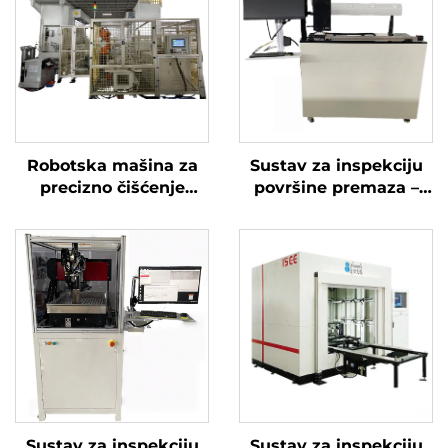
Robotska mašina za
Sustav za inspekciju
precizno čišćenje
površine premaza –
radilice pod visokim
Paint See
tlakom
Sustav za inspekciju
Sustav za inspekciju