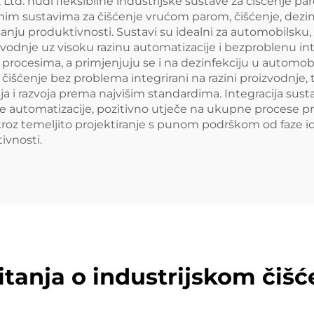
 Ltd. nudi fleksibilne industrijske sustave za čišćenje pa
m sustavima za čišćenje vrućom parom, čišćenje, dezinfe
anju produktivnosti. Sustavi su idealni za automobilsku,
odnje uz visoku razinu automatizacije i bezproblenu integ
rocesima, a primjenjuju se i na dezinfekciju u automobil
išćenje bez problema integrirani na razini proizvodnje, ti 
anja i razvoja prema najvišim standardima. Integracija 
e automatizacije, pozitivno utječe na ukupne procese pr
kroz temeljito projektiranje s punom podrškom od faze id
ivnosti.
itanja o industrijskom čiš