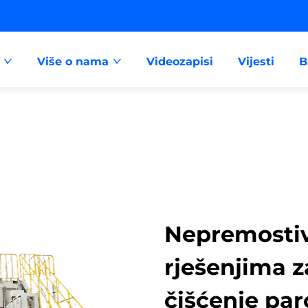
Više o nama
Videozapisi
Vijesti
B
Nepremostiv
rješenjima z
čišćenje pa