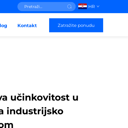
HR
Zatražite ponudu
log
Kontakt
a učinkovitost u
a industrijsko
rom