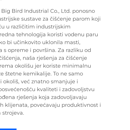
ig Bird Industrial Co., Ltd. ponosno
strijske sustave za čišćenje parom koji
u u različitim industrijskim
edna tehnologija koristi vodenu paru
o bi učinkovito uklonila masti,
ja s opreme i površina. Za razliku od
išćenja, naša rješenja za čišćenje
prema okolišu jer koriste minimalnu
že štetne kemikalije. To ne samo
i okoliš, već znatno smanjuje i
posvećenošću kvaliteti i zadovoljstvu
đena rješenja koja zadovoljavaju
h klijenata, povećavaju produktivnost i
 strojeva.