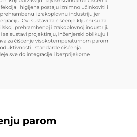
rom koji održavaju najviše standarde čišćenja.
kcija i higijena postaju iznimno učinkoviti i
 prehrambenu i zrakoplovnu industriju jer
raciju. Ovi sustavi za čišćenje ključni su za
skoj, prehrambenoj i zrakoplovnoj industriji.
se sustavi projektiraju, inženjerski oblikuju i
sustava za čišćenje visokotemperaturnom parom
oduktivnosti i standarde čišćenja.
eje sve do integracije i bezprijekorne
ćenju parom