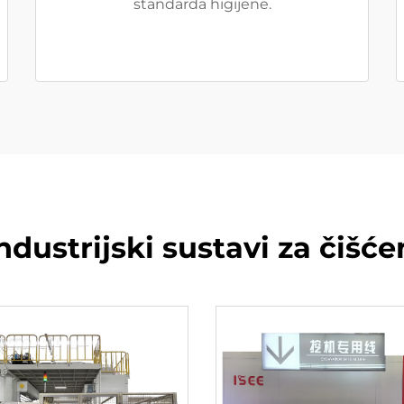
standarda higijene.
industrijski sustavi za čišć