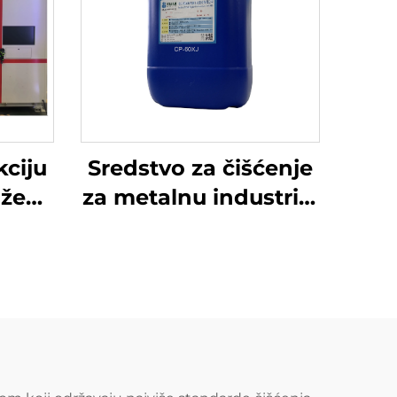
kciju
Sredstvo za čišćenje
aže
za metalnu industriju
 All
CP-60XJ