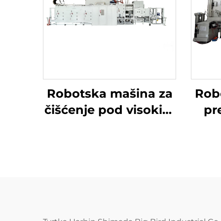
Robotska mašina za
Rob
čišćenje pod visokim
pr
tlakom
radi