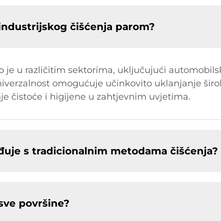
 industrijskog čišćenja parom?
o je u različitim sektorima, uključujući automobil
univerzalnost omogućuje učinkovito uklanjanje šir
e čistoće i higijene u zahtjevnim uvjetima.
đuje s tradicionalnim metodama čišćenja?
 sve površine?