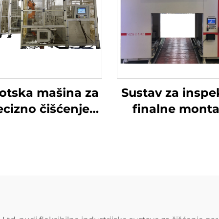
otska mašina za
Sustav za inspe
ecizno čišćenje
finalne mont
lice pod visokim
motora – serija
tlakom
See