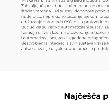
Tvrtka Harbin Shimada Big Bird Industrial Co.,
Zahvaljujući posebno izrađenim automatizirani
štede vremena. Ovi sustavi doprinose poboljš
nude brzo, neprekidno čišćenje tijekom proizv
održavanje standarda čišćenja u proizvodnim p
Budući da su visoko automatizirani sustavi za č
testiraju u svim fazama proizvodnje, istraživ
i automatizacijom, kao i ugrađene prilagođen
Bezproblema integracija svih sustava vrši se 
automatizacije u cjelokupne procese produkt
Najčešća p