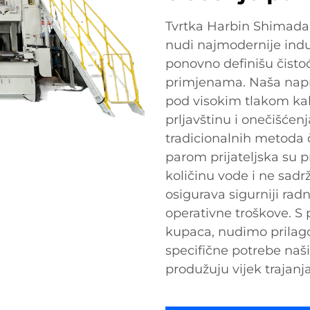
Tvrtka Harbin Shimada B
nudi najmodernije indu
ponovno definišu čistoć
primjenama. Naša napr
pod visokim tlakom kak
prljavštinu i onečišćen
tradicionalnih metoda č
parom prijateljska su 
količinu vode i ne sadr
osigurava sigurniji radn
operativne troškove. S 
kupaca, nudimo prilago
specifične potrebe naši
produžuju vijek trajanja