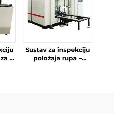
kciju
Sustav za inspekciju
za –
položaja rupa –
Orient See