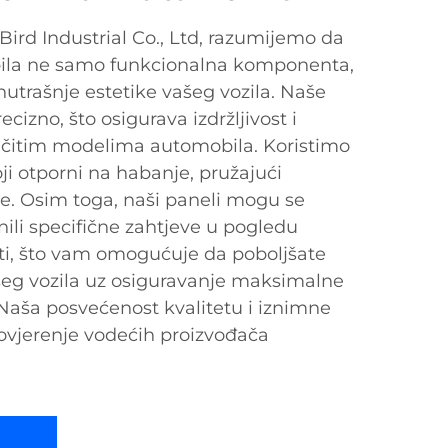
ird Industrial Co., Ltd, razumijemo da
bila ne samo funkcionalna komponenta,
nutrašnje estetike vašeg vozila. Naše
ecizno, što osigurava izdržljivost i
ičitim modelima automobila. Koristimo
ji otporni na habanje, pružajući
e. Osim toga, naši paneli mogu se
unili specifične zahtjeve u pogledu
sti, što vam omogućuje da poboljšate
šeg vozila uz osiguravanje maksimalne
 Naša posvećenost kvalitetu i iznimne
povjerenje vodećih proizvođača