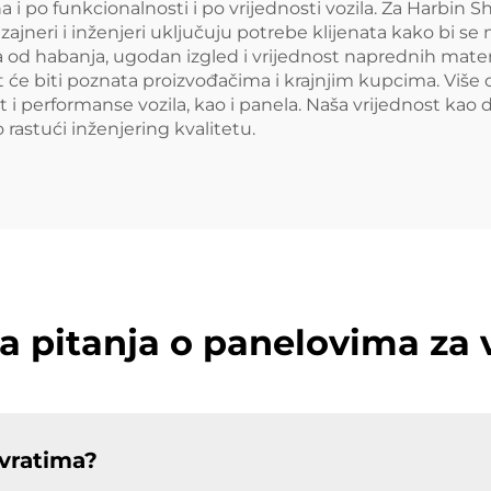
 i po funkcionalnosti i po vrijednosti vozila. Za Harbin S
zajneri i inženjeri uključuju potrebe klijenata kako bi se 
tita od habanja, ugodan izgled i vrijednost naprednih mat
st će biti poznata proizvođačima i krajnjim kupcima. Više
st i performanse vozila, kao i panela. Naša vrijednost k
 rastući inženjering kvalitetu.
a pitanja o panelovima za
 vratima?