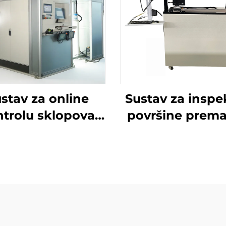
stav za online
Sustav za inspe
ntrolu sklopova
površine prema
vozila
Paint See