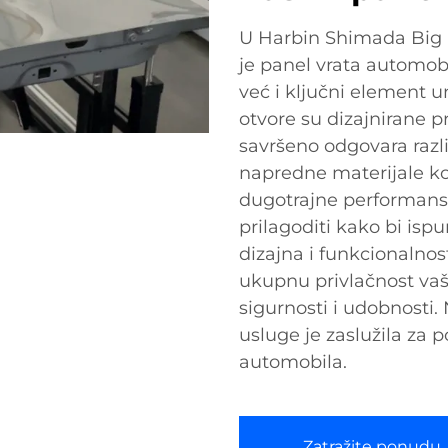
U Harbin Shimada Big B
je panel vrata automo
već i ključni element u
otvore su dizajnirane pr
savršeno odgovara razl
napredne materijale ko
dugotrajne performans
prilagoditi kako bi isp
dizajna i funkcionalno
ukupnu privlačnost va
sigurnosti i udobnosti.
usluge je zaslužila za 
automobila.
Zatražite ponudu