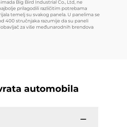
himada Big Bird Industrial Co., Ltd, ne
najbolje prilagodili različitim potrebama
erijala temelj su svakog panela. U panelima se
 od 400 stručnjaka razumije da su paneli
ao dobavljač za više međunarodnih brendova
 vrata automobila