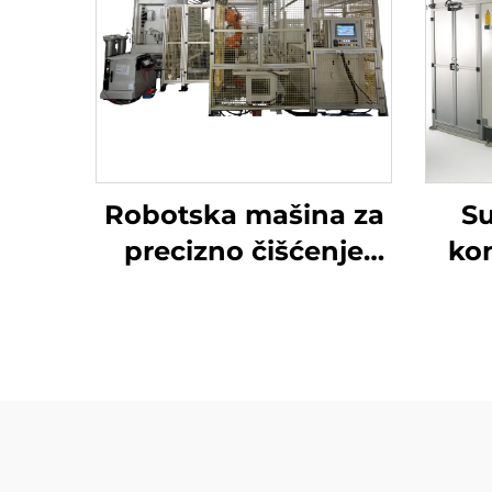
Robotska mašina za
Su
precizno čišćenje
ko
radilice pod visokim
tlakom