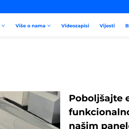
Više o nama
Videozapisi
Vijesti
B
Poboljšajte e
funkcionalno
našim panel