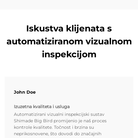
Iskustva klijenata s
automatiziranom vizualnom
inspekcijom
John Doe
Izuzetna kvaliteta i usluga
Automatizirani vizualni inspekcijski sustav
Shimade Big Bird promijenio je naš proces
kontrole kvalitete. Točnost i brzina su
neprikosnovene, što dovodi do značajnih