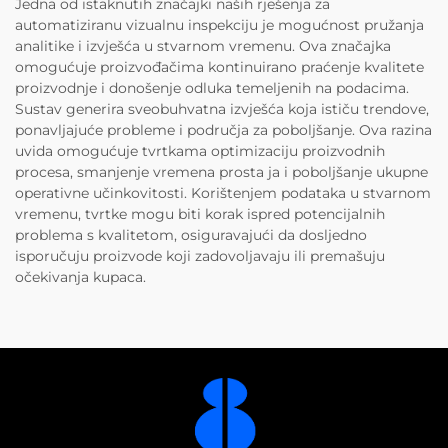
Jedna od istaknutih značajki naših rješenja za
automatiziranu vizualnu inspekciju je mogućnost pružanja
analitike i izvješća u stvarnom vremenu. Ova značajka
omogućuje proizvođačima kontinuirano praćenje kvalitete
proizvodnje i donošenje odluka temeljenih na podacima.
Sustav generira sveobuhvatna izvješća koja ističu trendove,
ponavljajuće probleme i područja za poboljšanje. Ova razina
uvida omogućuje tvrtkama optimizaciju proizvodnih
procesa, smanjenje vremena prosta ja i poboljšanje ukupne
operativne učinkovitosti. Korištenjem podataka u stvarnom
vremenu, tvrtke mogu biti korak ispred potencijalnih
problema s kvalitetom, osiguravajući da dosljedno
isporučuju proizvode koji zadovoljavaju ili premašuju
očekivanja kupaca.