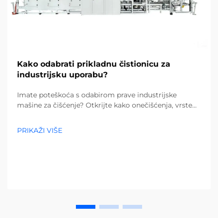
Kako odabrati prikladnu čistionicu za
industrijsku uporabu?
Imate poteškoća s odabirom prave industrijske
mašine za čišćenje? Otkrijte kako onečišćenja, vrste
podova i veličina objekta utječu na vaš izbor. Smanjite
troškove i povećajte učinkovitost – preuzmite potpuni
PRIKAŽI VIŠE
vodič već danas.