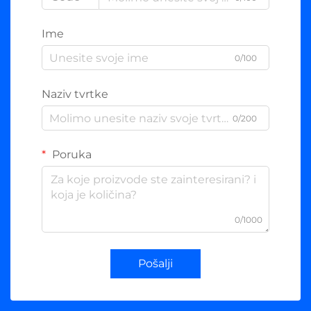
Ime
0/100
Naziv tvrtke
0/200
Poruka
0/1000
Pošalji