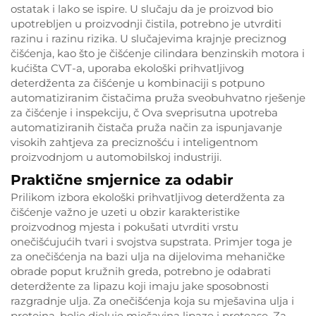
ostatak i lako se ispire. U slučaju da je proizvod bio
upotrebljen u proizvodnji čistila, potrebno je utvrditi
razinu i razinu rizika. U slučajevima krajnje preciznog
čišćenja, kao što je čišćenje cilindara benzinskih motora i
kućišta CVT-a, uporaba ekološki prihvatljivog
deterdženta za čišćenje u kombinaciji s potpuno
automatiziranim čistačima pruža sveobuhvatno rješenje
za čišćenje i inspekciju, č Ova sveprisutna upotreba
automatiziranih čistača pruža način za ispunjavanje
visokih zahtjeva za preciznošću i inteligentnom
proizvodnjom u automobilskoj industriji.
Praktične smjernice za odabir
Prilikom izbora ekološki prihvatljivog deterdženta za
čišćenje važno je uzeti u obzir karakteristike
proizvodnog mjesta i pokušati utvrditi vrstu
onečišćujućih tvari i svojstva supstrata. Primjer toga je
za onečišćenja na bazi ulja na dijelovima mehaničke
obrade poput kružnih greda, potrebno je odabrati
deterdžente za lipazu koji imaju jake sposobnosti
razgradnje ulja. Za onečišćenja koja su mješavina ulja i
proteina, bolje djeluje mješavina lipaze i protease. Za