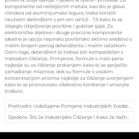
komponente od neželjeznih metala, kao što je glava
cilindara od aluminijumske legure, treba koristiti
neutralni deterdžent s pH-om od 6,5 - 7,5 kako bi se
izbjeglo izbjeljivanje površine i gubitak sjaja. Za
elektroničke dijelove i druge precizne komponente
idealna je opcija nejonsko površinsko aktivno sredstvo s
malim brojem penog deterdženta i malim ostatkom.
Osim toga, deterdžent bi trebao biti kompatibilan s
metodom čišćenja. Primjerice, formule s malo pene
najbolje su za čišćenje prskanjem kako bi se spriječilo
zamaštanje mlaznice, dok su formule s visokim
koncentracijom enzima najbolje za čišćenje uronjenjem
kako bi se promovisalo višekratno korištenje i smanjile
troškovi.
Prethodni:
Uobičajene Primjene Industrijskih Sredstava Za Čišćenje
Sljedeće:
Što Je Industrijsko Čišćenje I Kako Je Važno?