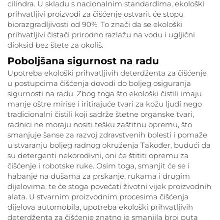
cilindra. U skladu s nacionalnim standardima, ekološki
prihvatljivi proizvodi za čišćenje ostvarit će stopu
biorazgradljivosti od 90%. To znači da se ekološki
prihvatljivi čistači prirodno razlažu na vodu i ugljični
dioksid bez štete za okoliš.
Poboljšana sigurnost na radu
Upotreba ekološki prihvatljivih deterdženta za čišćenje
u postupcima čišćenja dovodi do boljeg osiguranja
sigurnosti na radu. Zbog toga što ekološki čistili imaju
manje oštre mirise i iritirajuće tvari za kožu ljudi nego
tradicionalni čistili koji sadrže štetne organske tvari,
radnici ne moraju nositi tešku zaštitnu opremu, što
smanjuje šanse za razvoj zdravstvenih bolesti i pomaže
u stvaranju boljeg radnog okruženja Također, budući da
su detergenti nekorodivni, oni će štititi opremu za
čišćenje i robotske ruke. Osim toga, smanjit će se i
habanje na dušama za prskanje, rukama i drugim
dijelovima, te će stoga povećati životni vijek proizvodnih
alata. U stvarnim proizvodnim procesima čišćenja
dijelova automobila, upotreba ekološki prihvatljivih
deterdženta za čišćenje znatno je smanjila broj puta