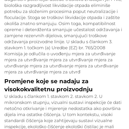
biološka razgradljivost likvidacije otpada eliminiše
potrebu za složenim procesima poput neutralizacije i
floculacije. Stoga se troškovi likvidacije otpada i zaštite
okoliša znatno smanjuju. Osim toga, kompatibilnost
opreme i deterdženta smanjuje učestalost održavanja i
zamjene rezervnih dijelova, smanjujući troškove
održavanja proizvodne linije. U skladu s člankom 3.
stavkom 1. točkom (a) Uredbe (EZ) br. 765/2008
Komisija je odlučila o uvođenju mjera za utvrđivanje
mjera za utvrđivanje mjera za utvrđivanje mjera za
utvrđivanje mjera za utvrđivanje mjera za utvrđivanje
mjera za utvrđivanje mjera za utvrđ
Promjene koje se nadaju za
visokokvalitetnu proizvodnju
U skladu s člankom 1. stavkom 2. stavkom 2. U
mikronskom stupnju, vizualni sustavi inspekcije će dati
netočno otkrivanje i mjerenje nedostatka ako površina
dijela ima ostatke čišćenja. U tom kontekstu, visoki
standardi čišćenja koje zahtijevaju sustavi vizualne
inspekcije, ekološko čišćenje ekološki čistilac je mali