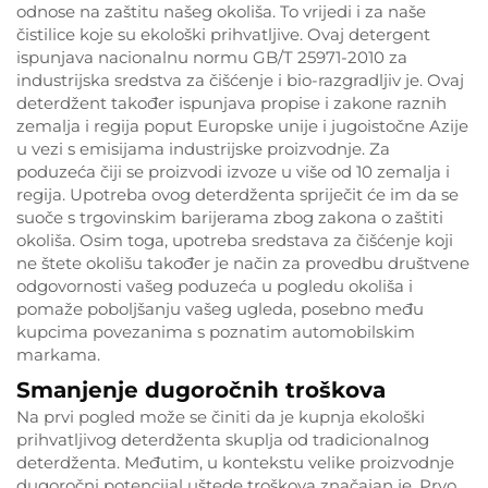
odnose na zaštitu našeg okoliša. To vrijedi i za naše
čistilice koje su ekološki prihvatljive. Ovaj detergent
ispunjava nacionalnu normu GB/T 25971-2010 za
industrijska sredstva za čišćenje i bio-razgradljiv je. Ovaj
deterdžent također ispunjava propise i zakone raznih
zemalja i regija poput Europske unije i jugoistočne Azije
u vezi s emisijama industrijske proizvodnje. Za
poduzeća čiji se proizvodi izvoze u više od 10 zemalja i
regija. Upotreba ovog deterdženta spriječit će im da se
suoče s trgovinskim barijerama zbog zakona o zaštiti
okoliša. Osim toga, upotreba sredstava za čišćenje koji
ne štete okolišu također je način za provedbu društvene
odgovornosti vašeg poduzeća u pogledu okoliša i
pomaže poboljšanju vašeg ugleda, posebno među
kupcima povezanima s poznatim automobilskim
markama.
Smanjenje dugoročnih troškova
Na prvi pogled može se činiti da je kupnja ekološki
prihvatljivog deterdženta skuplja od tradicionalnog
deterdženta. Međutim, u kontekstu velike proizvodnje
dugoročni potencijal uštede troškova značajan je. Prvo,