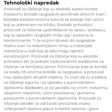
Tehnološki napredak
Proizvodi za čišćenje koji su ekološki svjesni koriste
mješavinu biološki razgradivih površinski aktivnih tvari i
biološke katalize enzima kako bi se postigli čisti učinci
koji su jedinstveni na tržištu. Ekološki prihvatljivi
proizvodi za čišćenje upotrebljavat će lipazu i proteazu,
koji su sposobni razgraditi mrlje ulja i proteina te
kontaminante. Ti će enzimi dovesti do razgradnje
makro tvari na industrijskom nivou u materijale
rastvorljive u vodi koji se lako mogu ispratiti
kanalizacijom. Proizvodi za čišćenje koji su ekološki
prihvatljivi bit će jednaki tradicionalnim sredstvima za
čišćenje na kemijskoj osnovi. Formulacije koje se koriste
za izradu tih enzima biološki su razgradive, a proizvodi
nisu sastavljeni od jakih kiselina. To znači da su sredstva
za čišćenje sigurna i za uporabu s automobilskim
dijelovima. Bezbedno je za uporabu na crnim metalima,
obojenim metalima i svim plastikama i gumama
povezanim s automobilskim dijelovima. Proizvodi za
čišćenje također će održavati preciznost visoko
inženjerskih dijelova poput krilačkih osovina i glava