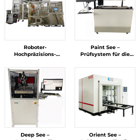
Roboter-
Paint See –
Hochpräzisions-
Prüfsystem für die
Kurbelwellenreinigungsmaschine
Lackoberfläche
Deep See –
Orient See –