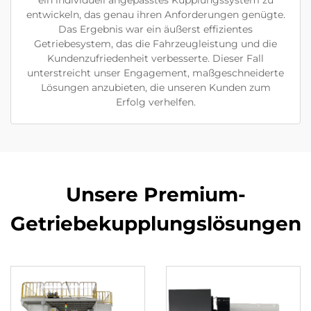
ein individuell angepasstes Kupplungssystem zu
entwickeln, das genau ihren Anforderungen genügte.
Das Ergebnis war ein äußerst effizientes
Getriebesystem, das die Fahrzeugleistung und die
Kundenzufriedenheit verbesserte. Dieser Fall
unterstreicht unser Engagement, maßgeschneiderte
Lösungen anzubieten, die unseren Kunden zum
Erfolg verhelfen.
Unsere Premium-
Getriebekupplungslösungen