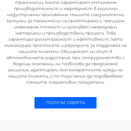
трансмисии, които гарантират оптимална
производителност и надеждност в различни
индустриални приложения. Нашите съединителни
куплунги за трансмисии са проектирани с прецизна
инженерна точност и използват напреднали
материали и производствени процеси. Това
гарантира дълготрайност и ефективност, като
минимизира простоите и разходите за поддръжка на
нашите клиенти. Обширният ни опит в
автомобилната индустрия, при сътрудничество с
водещи компании, ни позволява да предлагаме
решения, адаптирани към конкретните нужди на
нашите клиенти, и по този начин да подобряваме
техните оперативни показатели.
ПОЛУЧИ ОФЕРТА