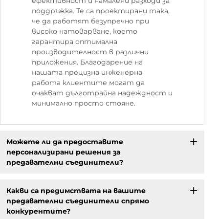
ефективност и намалени разходи за
поддръжка. Те са проектирани така,
че да работят безупречно при
високо натоварване, което
гарантира оптимална
производителност в различни
приложения. Благодарение на
нашата прецизна инженерна
работа клиентите могат да
очакват дълготрайна надеждност и
минимално просто стояне.
Можете ли да предоставите
персонализирани решения за
предавателни съединители?
Какви са предимствата на вашите
предавателни съединители спрямо
конкурентите?