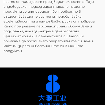
които оптимизират производителността. Този
индивидуален подход гарантира, че нашите
продукти се интегрират безпроблемно в
съществуващите системи, подобрявайки
ефективността и намалявайки риска от повреда.
Като предлагаме персонализирано обслужване и
поддръжка, ние изграждаме дълготрайни
взаимоотношения с клиентите си, като им
помагаме да постигнат оперативните си цели и
максимизират инвестициите си в нашите
продукти.