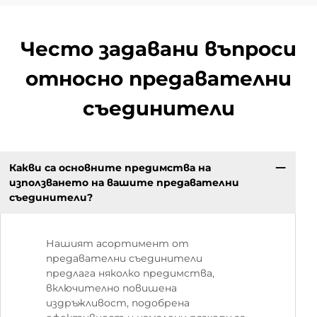
Често задавани въпроси
относно предавателни
съединители
Какви са основните предимства на
използването на вашите предавателни
съединители?
Нашият асортимент от
предавателни съединители
предлага няколко предимства,
включително повишена
издръжливост, подобрена