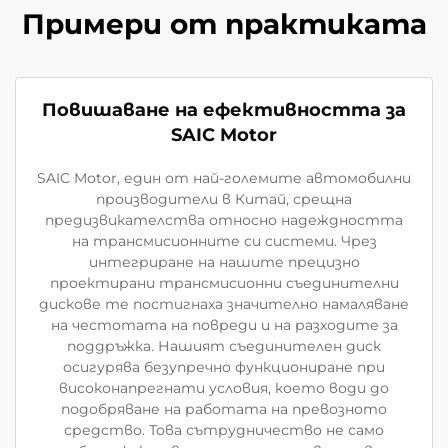
Примери от практиката
Повишаване на ефективността за
SAIC Motor
SAIC Motor, един от най-големите автомобилни
производители в Китай, срещна
предизвикателства относно надеждността
на трансмисионните си системи. Чрез
интегриране на нашите прецизно
проектирани трансмисионни съединителни
дискове те постигнаха значително намаляване
на честотата на повреди и на разходите за
поддръжка. Нашият съединителен диск
осигурява безупречно функциониране при
високонапрегнати условия, което води до
подобряване на работата на превозното
средство. Това сътрудничество не само