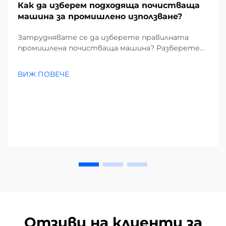
Как да изберем подходяща почистваща
машина за промишлено използване?
Затруднявате се да изберете правилната
промишлена почистваща машина? Разберете
как замърсителите, видовете подове и
размерът на обекта влияят на избора ви.
ВИЖ ПОВЕЧЕ
Намалете разходите и повишете
ефективността – вземете пълното
ръководство сега.
Отзиви на клиенти за