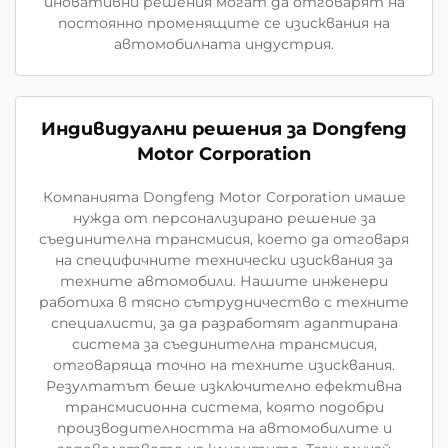
иновативни решения могат да отговарят на
постоянно променящите се изисквания на
автомобилната индустрия.
Индивидуални решения за Dongfeng
Motor Corporation
Компанията Dongfeng Motor Corporation имаше
нужда от персонализирано решение за
съединителна трансмисия, което да отговаря
на специфичните технически изисквания за
техните автомобили. Нашите инженери
работиха в тясно сътрудничество с техните
специалисти, за да разработят адаптирана
система за съединителна трансмисия,
отговаряща точно на техните изисквания.
Резултатът беше изключително ефективна
трансмисионна система, която подобри
производителността на автомобилите и