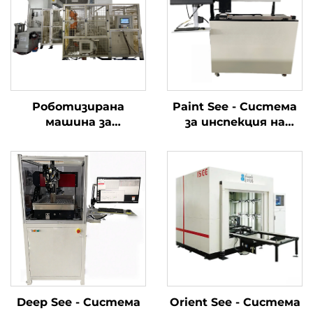
Роботизирана
Paint See - Система
машина за
за инспекция на
почистване с висока
повърхността на
прецизност на
боята
мотовилка
Deep See - Система
Orient See - Система