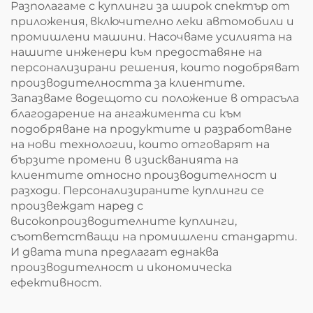
Разполагаме с куплинги за широк спектър от
приложения, включително леки автомобили и
промишлени машини. Насочваме усилията на
нашите инженери към предоставяне на
персонализирани решения, които подобряват
производителността за клиентите.
Запазваме водещото си положение в отрасъла
благодарение на ангажимента си към
подобряване на продуктите и разработване
на нови технологии, които отговарят на
бързите промени в изискванията на
клиентите относно производителност и
разходи. Персонализираните куплинги се
произвеждат наред с
високопроизводителните куплинги,
съответстващи на промишлени стандарти.
И двата типа предлагат еднаква
производителност и икономическа
ефективност.