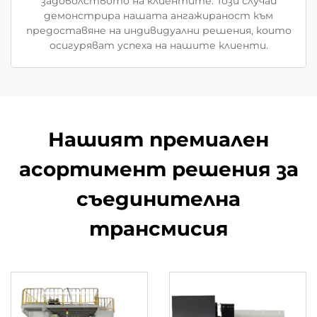
задоволството на клиентите. Този случай
демонстрира нашата ангажираност към
предоставяне на индивидуални решения, които
осигуряват успеха на нашите клиенти.
Нашият премиален
асортимент решения за
съединителна
трансмисия