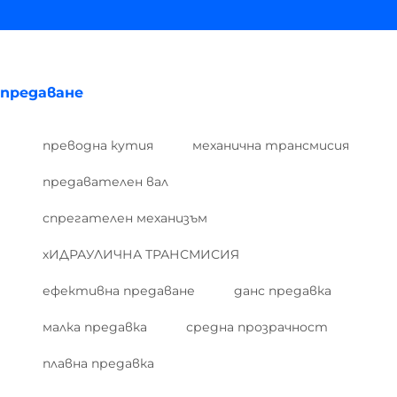
предаване
преводна кутия
механична трансмисия
предавателен вал
спрегателен механизъм
хИДРАУЛИЧНА ТРАНСМИСИЯ
ефективна предаване
данс предавка
малка предавка
средна прозрачност
плавна предавка