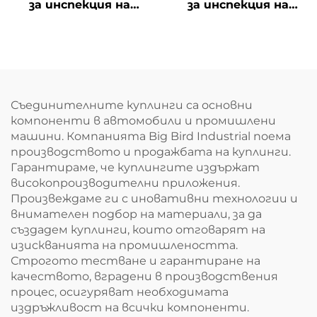
за инспекция на
за инспекция на
дефекти във
позицията на
вътрешната стена
отвори
на отвори
Съединителните куплинги са основни
компоненти в автомобили и промишлени
машини. Компанията Big Bird Industrial поема
производството и продажбата на куплинги.
Гарантираме, че куплингите издържат
високопроизводителни приложения.
Произвеждаме ги с иновативни технологии и
внимателен подбор на материали, за да
създадем куплинги, които отговарят на
изискванията на промишлеността.
Строгото тестване и гарантиране на
качеството, вградени в производствения
процес, осигуряват необходимата
издръжливост на всички компоненти.