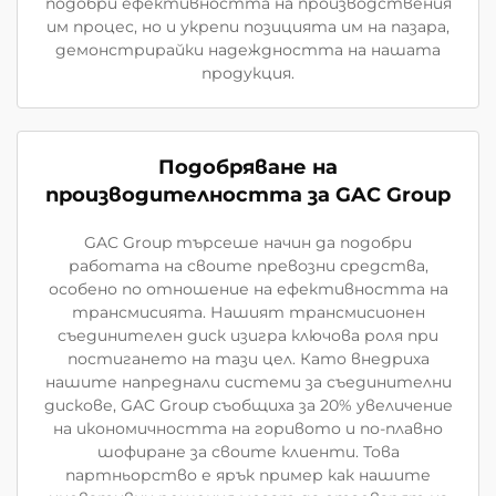
подобри ефективността на производствения
им процес, но и укрепи позицията им на пазара,
демонстрирайки надеждността на нашата
продукция.
Подобряване на
производителността за GAC Group
GAC Group търсеше начин да подобри
работата на своите превозни средства,
особено по отношение на ефективността на
трансмисията. Нашият трансмисионен
съединителен диск изигра ключова роля при
постигането на тази цел. Като внедриха
нашите напреднали системи за съединителни
дискове, GAC Group съобщиха за 20% увеличение
на икономичността на горивото и по-плавно
шофиране за своите клиенти. Това
партньорство е ярък пример как нашите