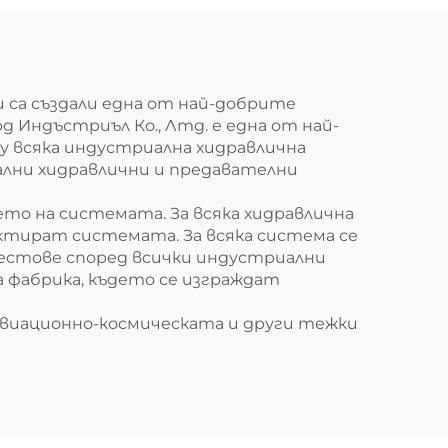
 са създали една от най-добрите
 Индъстриъл Ко., Лтд. е една от най-
у всяка индустриална хидравлична
ални хидравлични и предавателни
то на системата. За всяка хидравлична
ектират системата. За всяка система се
тестове според всички индустриални
 фабрика, където се изграждат
авиационно-космическата и други тежки