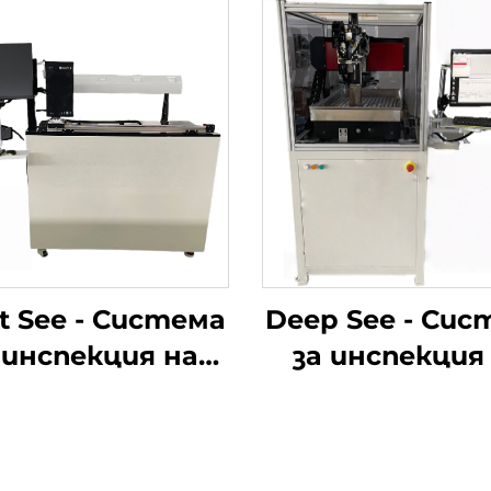
t See - Система
Deep See - Сис
 инспекция на
за инспекция
ърхността на
дефекти въ
боята
вътрешна
стена на отв