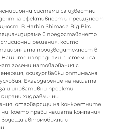
смисионни системи са известни
едентна ефективност и прецизност
ност. В Harbin Shimada Big Bird
се специализираме в предоставянето
нсмисионни решения, които
атационната производителност в
. Нашите напреднали системи са
мат големи натоварвания с
 енергия, осигурявайки оптимална
условия. Благодарение на нашата
аза и иновативни проекти
изирани хидравлични
ения, отговарящи на конкретните
 ни, което прави нашата компания
а водещи автомобилни и
и.