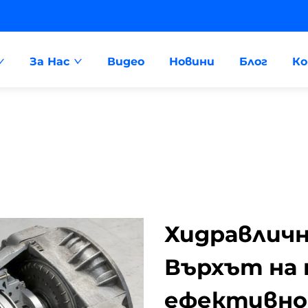
За Нас
Видео
Новини
Блог
К
Хидравличн
Върхът на
ефективн