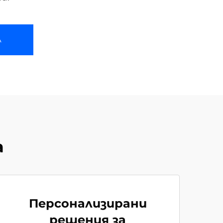
А
а
Персонализирани
решения за