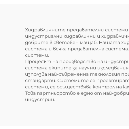
Хидравличните предавателни системи с
индустриални хидравлични и хидравличн
добрите в световен мащаб. Нашата хидр
система и всяка предавателна система
системи.
Процесът на производство на индустри
система екипите за научни изследвания
използва най-съвременна технология пр
стандарти. Системите се проектират та
системи, се осъществява контрол на к
Това партньорство е едно от най-добр
индустрии.