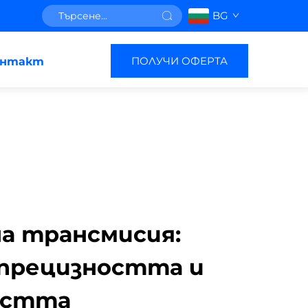
BG
ПОЛУЧИ ОФЕРТА
онтакт
а трансмисия:
 прецизността и
остта