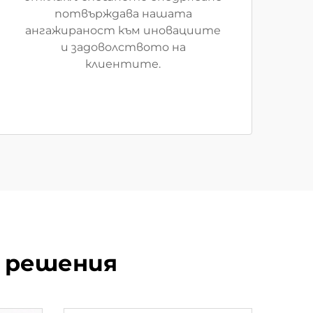
потвърждава нашата
ангажираност към иновациите
и задоволството на
клиентите.
 решения