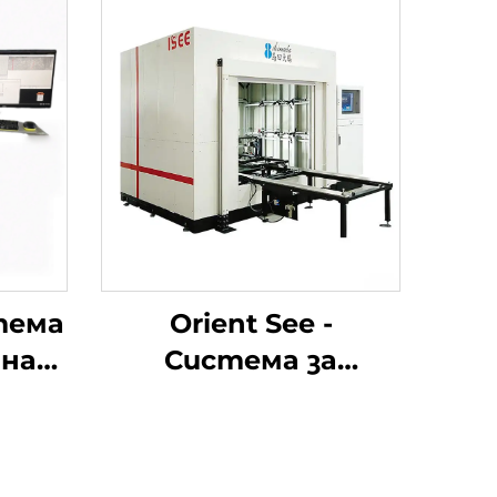
тема
Orient See -
 на
Система за
в
инспекция на
та
позицията на
ори
отвори