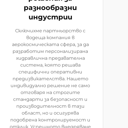
разнообразни
индустрии
Сключихме партньорство с
водеща компания в
аерокосмическата сфера, за да
разработим персонализирана
хидравлична предавателна
система, която решава
специфични оперативни
предизвикателства. Нашето
индивидуално решение не само
отговаря на строгите
стандарти за безопасност и
производителност в тази
област, но и осигурява
подобрена контролируемост и
отклик. Успешното внедряване