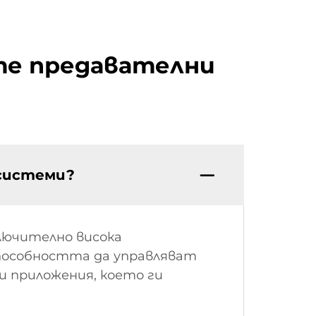
те предавателни
 системи?
лючително висока
способността да управляват
и приложения, което ги