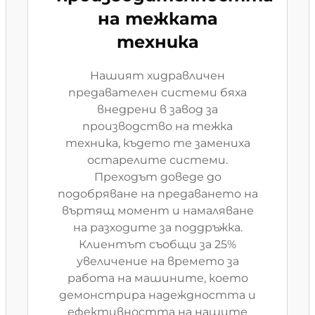
на тежката
техника
Нашият хидравличен
предавателен системи бяха
внедрени в завод за
производство на тежка
техника, където те замениха
остарелите системи.
Преходът доведе до
подобряване на предаването на
въртящ момент и намаляване
на разходите за поддръжка.
Клиентът съобщи за 25%
увеличение на времето за
работа на машините, което
демонстрира надеждността и
ефективността на нашите