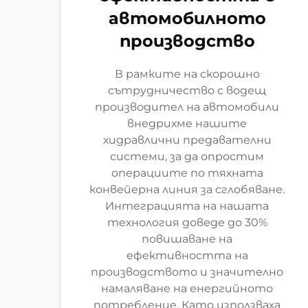
автомобилното
производство
В рамките на скорошно
сътрудничество с водещ
производител на автомобили
внедрихме нашите
хидравлични предавателни
системи, за да опростим
операциите по тяхната
конвейерна линия за сглобяване.
Интеграцията на нашата
технология доведе до 30%
повишаване на
ефективността на
производството и значително
намаляване на енергийното
потребление. Като използваха