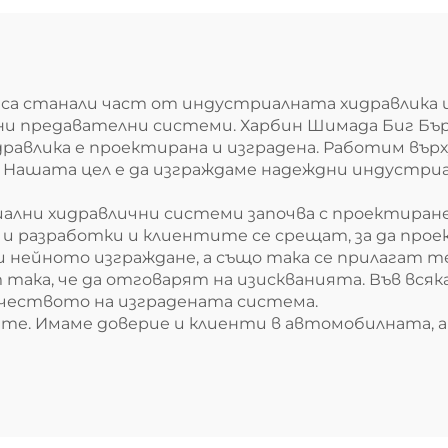
а станали част от индустриалната хидравлика и
и предавателни системи. Харбин Шимада Биг Бърд
авлика е проектирана и изградена. Работим върх
. Нашата цел е да изграждаме надеждни индустри
ални хидравлични системи започва с проектиране
 и разработки и клиентите се срещат, за да про
и нейното изграждане, а също така се прилагат 
ка, че да отговарят на изискванията. Във всяка
ачеството на изградената система.
ите. Имаме доверие и клиенти в автомобилната, 