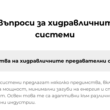
 въпроси за хидравлични
системи
ства на хидравличните предавателни
системи предлагат няколко предимства, вк
 мощност, минимални загуби на енергия и 
т. Освен това те са адаптивни към различн
зни индустрии.