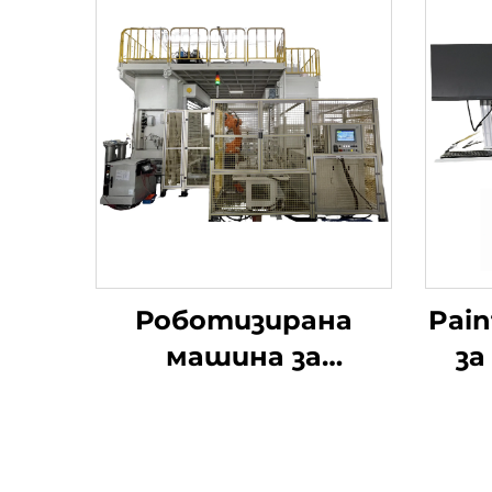
Роботизирана
Pain
машина за
за
почистване с
пов
висока прецизност
на мотовилка