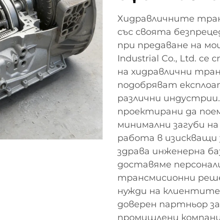
Хидравличните тран
със своята безпрец
при предаване на мощ
Industrial Co., Ltd. 
на хидравлични тра
подобряват експло
различни индустрии
проектирани да пое
минимални загуби на
работа в изискващи 
здрава инженерна б
доставяме персонал
трансмисионни реш
нужди на клиентите
доверен партньор з
промишлени компани