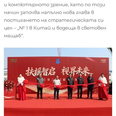
и компютърното зрение, като по този
начин започва напълно нова глава в
постигането на стратегическата си
цел – „№ 1 в Китай и водеща в световен
мащаб“.