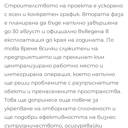
Строителството на проекта е ускорено
с ясен и конкретен график. Втората фаза
е планирана да бъде напълно завършена
до 30 август и официално въведена в
експлоатация до края на годината. По
това време всички служители на
предприятието ще преминат към
централизирано работно място и
интегрирана операция, което напълно
ще реши проблемите с разпръснатите
обекти и пренаселените пространства.
Това ще допринесе още повече за
укрепване на отборната сплоченост и
ще подобри ефективността на бизнес
сътрудничеството, осигурявайки