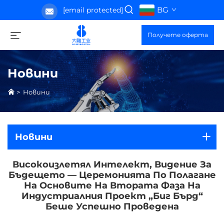
BG
[email protected]
Получете оферта
Новини
>
Новини
Новини
Високоизлетял Интелект, Видение За
Бъдещето — Церемонията По Полагане
На Основите На Втората Фаза На
Индустриалния Проект „Биг Бърд“
Беше Успешно Проведена