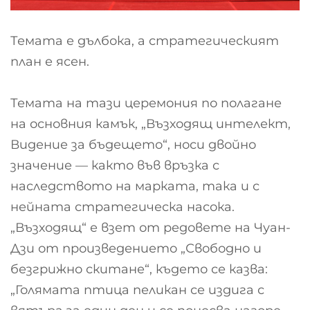
Темата е дълбока, а стратегическият
план е ясен.
Темата на тази церемония по полагане
на основния камък, „Възходящ интелект,
Видение за бъдещето“, носи двойно
значение — както във връзка с
наследството на марката, така и с
нейната стратегическа насока.
„Възходящ“ е взет от редовете на Чуан-
Дзи от произведението „Свободно и
безгрижно скитане“, където се казва:
„Голямата птица пеликан се издига с