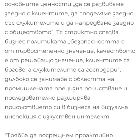
основните ценности „да се развиваме
заедно с клиентите, да споделяме заедно
със служителите и да напредваме заедно
с обществото“. Тя стриктно спазва
бизнес политиката „безопасността е
от първостепенно значение, качеството
е от решаващо значение, клиентите са
богове, а служителите са господари“,
дълбоко се занимава с областта на
промишлената прецизна почистване и
последователно разширява
присъствието си в бизнеса на визуална
инспекция с изкуствен интелект.
"Трябва да посрещнем проактивно