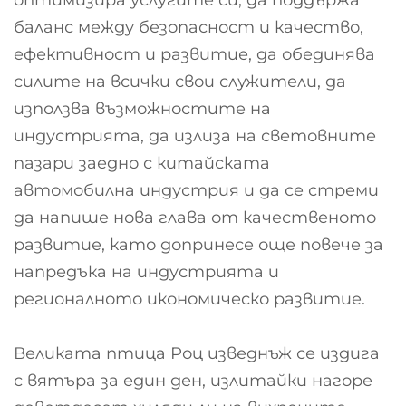
баланс между безопасност и качество,
ефективност и развитие, да обединява
силите на всички свои служители, да
използва възможностите на
индустрията, да излиза на световните
пазари заедно с китайската
автомобилна индустрия и да се стреми
да напише нова глава от качественото
развитие, като допринесе още повече за
напредъка на индустрията и
регионалното икономическо развитие.
Великата птица Роц изведнъж се издига
с вятъра за един ден, излитайки нагоре