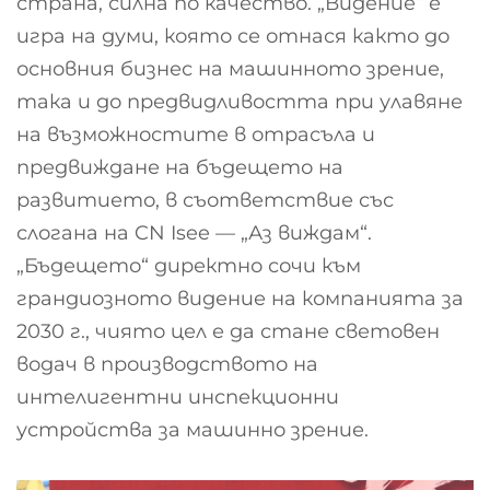
страна, силна по качество. „Видение“ е
игра на думи, която се отнася както до
основния бизнес на машинното зрение,
така и до предвидливостта при улавяне
на възможностите в отрасъла и
предвиждане на бъдещето на
развитието, в съответствие със
слогана на CN Isee — „Аз виждам“.
„Бъдещето“ директно сочи към
грандиозното видение на компанията за
2030 г., чиято цел е да стане световен
водач в производството на
интелигентни инспекционни
устройства за машинно зрение.