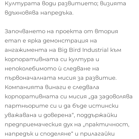
Културата води развитието; визията
вдъхновява напредъка.
Започването на проекта от втория
етап е ярка демонстрация на
ангажимента на Big Bird Industrial към
корпоративната си култура и
непоколебимото ѝ следване на
първоначалната мисия за развитие.
Компанията винаги е следвала
корпоративната си мисия „да задоволява
партньорите си и да бъде истински
уважавана и доверена“, поддържайки
предприемаческия дух на „практичност,
напредък и споделяне“ и прилагайки