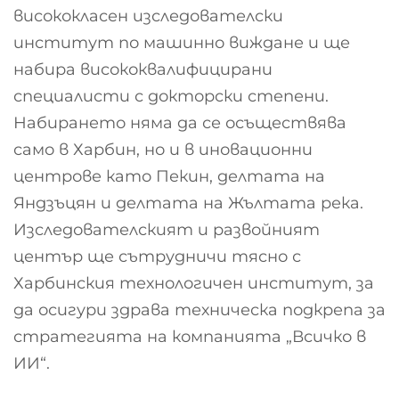
висококласен изследователски
институт по машинно виждане и ще
набира висококвалифицирани
специалисти с докторски степени.
Набирането няма да се осъществява
само в Харбин, но и в иновационни
центрове като Пекин, делтата на
Яндзъцян и делтата на Жълтата река.
Изследователският и развойният
център ще сътрудничи тясно с
Харбинския технологичен институт, за
да осигури здрава техническа подкрепа за
стратегията на компанията „Всичко в
ИИ“.