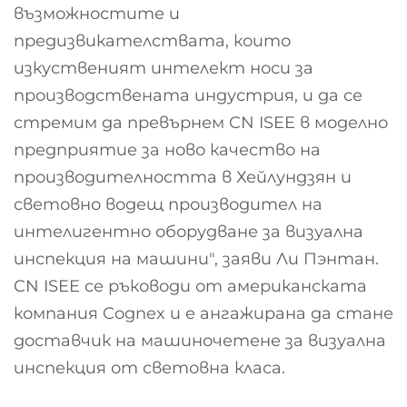
възможностите и
предизвикателствата, които
изкуственият интелект носи за
производствената индустрия, и да се
стремим да превърнем CN ISEE в моделно
предприятие за ново качество на
производителността в Хейлундзян и
световно водещ производител на
интелигентно оборудване за визуална
инспекция на машини", заяви Ли Пэнтан.
CN ISEE се ръководи от американската
компания Cognex и е ангажирана да стане
доставчик на машиночетене за визуална
инспекция от световна класа.