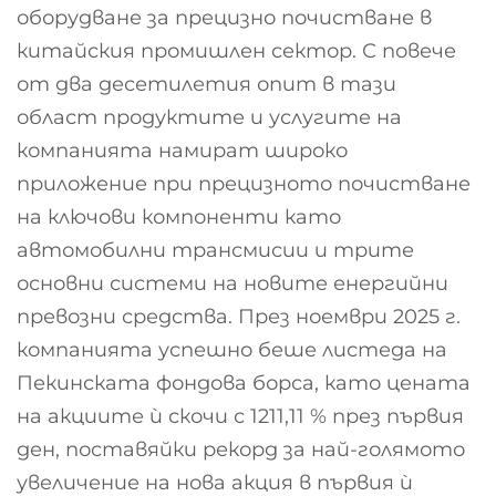
оборудване за прецизно почистване в
китайския промишлен сектор. С повече
от два десетилетия опит в тази
област продуктите и услугите на
компанията намират широко
приложение при прецизното почистване
на ключови компоненти като
автомобилни трансмисии и трите
основни системи на новите енергийни
превозни средства. През ноември 2025 г.
компанията успешно беше листеда на
Пекинската фондова борса, като цената
на акциите ѝ скочи с 1211,11 % през първия
ден, поставяйки рекорд за най-голямото
увеличение на нова акция в първия ѝ