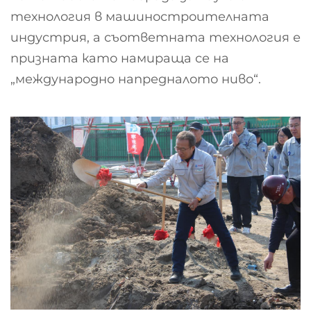
технология в машиностроителната
индустрия, а съответната технология е
призната като намираща се на
„международно напредналото ниво“.