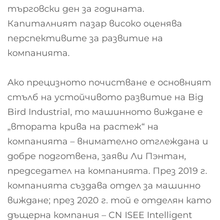
търговски ден за годината.
Капиталният пазар високо оценява
перспективите за развитие на
компанията.
Ако прецизното почистване е основният
стълб на устойчивото развитие на Big
Bird Industrial, то машинното виждане е
„втората крива на растеж“ на
компанията – внимателно отглеждана и
добре подготвена, заяви Ли Пэнтан,
председател на компанията. През 2019 г.
компанията създава отдел за машинно
виждане; през 2020 г. той е отделян като
дъщерна компания – CN ISEE Intelligent