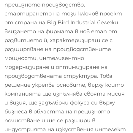
прецизното производство,
стартирането на този ключов проект
от страна на Big Bird Industrial бележи
влизането на фирмата в нов етап от
развитието ѝ, характеризиращ се с
разширяване на производствените
мощности, интелигентно
модернизиране и оптимизиране на
производствената структура. Това
решение укрепва основите, върху които
компанията ще изпълнява своята мисия
и визия, ще задълбочи фокуса си върху
бизнеса в областта на прецизното
почистване и ще се разшири в
индустрията на изкуствения интелект