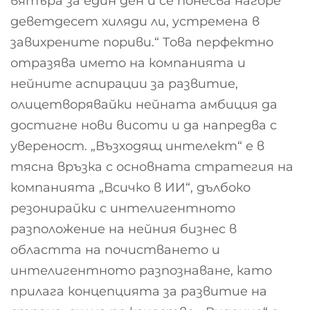
вятъра за един ден и се понесва нагоре
деветдесет хиляди ли, устремена в
завихрените пориви.“ Това перфектно
отразява името на компанията и
нейните аспирации за развитие,
олицетворявайки нейната амбиция да
достигне нови висоти и да напредва с
увереност. „Възходящ интелект“ е в
тясна връзка с основната стратегия на
компанията „Всичко в ИИ“, дълбоко
резонирайки с интелигентното
разположение на нейния бизнес в
областта на почистването и
интелигентното разпознаване, като
прилага концепцията за развитие на