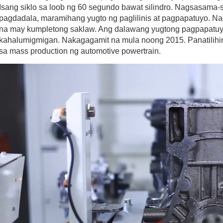
Isang siklo sa loob ng 60 segundo bawat silindro. Nagsasama
pagdadala, maramihang yugto ng paglilinis at pagpapatuyo. Nagbi
na may kumpletong saklaw. Ang dalawang yugtong pagpapatuyo 
kahalumigmigan. Nakagagamit na mula noong 2015. Panatilihin
sa mass production ng automotive powertrain. 