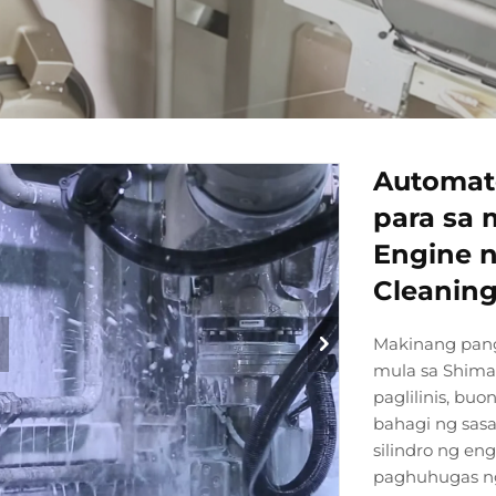
Automate
para sa 
Engine n
Cleanin
Makinang pan
mula sa Shima
paglilinis, b
bahagi ng sas
silindro ng en
paghuhugas ng