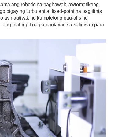
-sama ang robotic na paghawak, awtomatikong 
bigay ng turbulent at fixed-point na paglilinis 
ay nagtiyak ng kumpletong pag-alis ng 
 ang mahigpit na pamantayan sa kalinisan para 