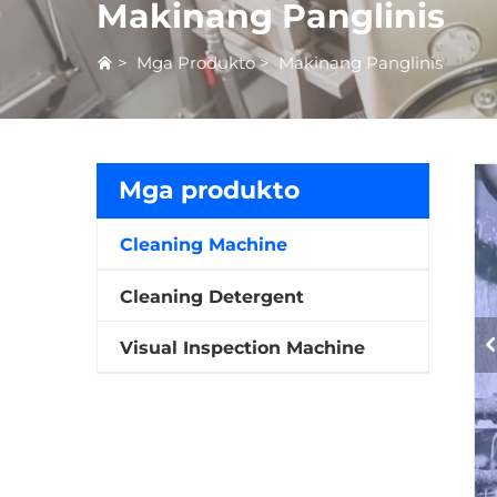
Makinang Panglinis
>
Mga Produkto
>
Makinang Panglinis
Mga produkto
Cleaning Machine
Cleaning Detergent
Visual Inspection Machine