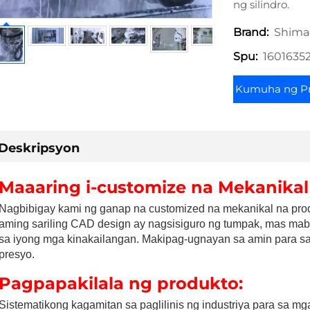
ng silindro.
Shima
Brand:
1601635
Spu:
Kumuha ng P
Deskripsyon
Maaaring i-customize na Mekanikal
Nagbibigay kami ng ganap na customized na mekanikal na produk
aming sariling CAD design ay nagsisiguro ng tumpak, mas mabil
sa iyong mga kinakailangan. Makipag-ugnayan sa amin para sa t
presyo. 
Pagpapakilala ng produkto:   
Sistematikong kagamitan sa paglilinis ng industriya para sa mg