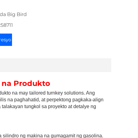
da Big Bird
258711
resyo
 na Produkto 
to na may tailored turnkey solutions. Ang 
is na paghahatid, at perpektong pagkaka-align 
alakayan tungkol sa proyekto at detalye ng 
a silindro ng makina na gumagamit ng gasolina. 