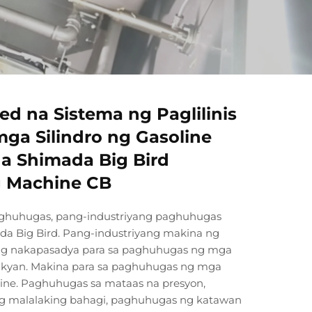
d na Sistema ng Paglilinis
mga Silindro ng Gasoline
a Shimada Big Bird
g Machine CB
ghuhugas, pang-industriyang paghuhugas
da Big Bird. Pang-industriyang makina ng
uong nakapasadya para sa paghuhugas ng mga
akyan. Makina para sa paghuhugas ng mga
gine. Paghuhugas sa mataas na presyon,
 malalaking bahagi, paghuhugas ng katawan