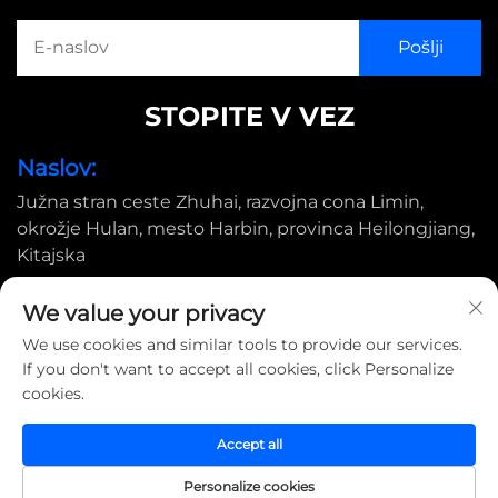
STOPITE V VEZ
Naslov:
Južna stran ceste Zhuhai, razvojna cona Limin,
okrožje Hulan, mesto Harbin, provinca Heilongjiang,
Kitajska
E-pošta:
We value your privacy
[email protected]
We use cookies and similar tools to provide our services.
If you don't want to accept all cookies, click Personalize
cookies.
Avtorske pravice © 2025 Harbin Shimada Big Bird Industrial
CO., Ltd |
Politika zasebnosti
Accept all
Personalize cookies