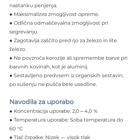
nastanku penjenja.
● Maksimalizira zmogljivost opreme.
● Odlična odmaščevalna zmogljivost pri
segrevanju.
● Zagotavlja zaščito pred rjo za železo in lite
železo.
● Ne povzroča korozije ali spremembe barve pri
barvnih kovinah, kot je aluminij.
● Sestavljeno predvsem iz organskih sestavin;
po sušenju ne pušča bele usedline.
Navodila za uporabo
● Koncentracija uporabe: 2,0～4,0 %
● Temperatura uporabe: Soba temperatura do
60 °C
● Tlač črpalke: Nizek ～ visok tlak