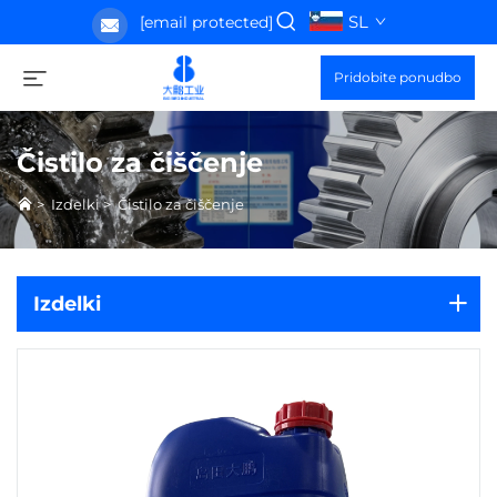
SL
[email protected]
Pridobite ponudbo
Čistilo za čiščenje
>
Izdelki
>
Čistilo za čiščenje
Izdelki