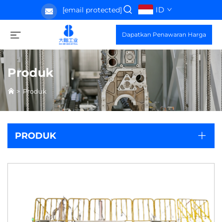
ID
[email protected]
Dapatkan Penawaran Harga
Produk
>
Produk
PRODUK