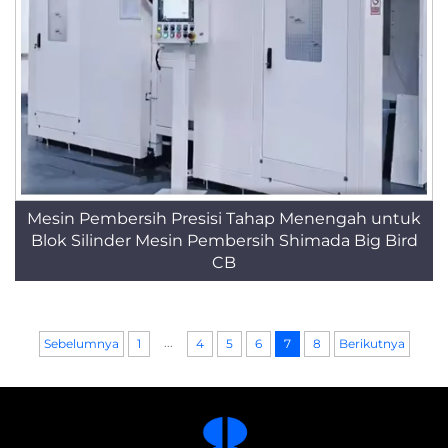
Mesin Pembersih Presisi Tahap Menengah untuk
Blok Silinder Mesin Pembersih Shimada Big Bird
CB
...
Sebelumnya
1
4
5
6
7
8
Berikutnya