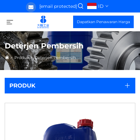
ID
[email protected]
Dapatkan Penawaran Harga
Deterjen Pembersih
>
Produk
>
Deterjen Pembersih
PRODUK