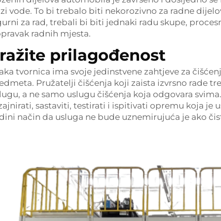
zi vode. To bi trebalo biti nekorozivno za radne dijelov
gurni za rad, trebali bi biti jednaki radu skupe, proc
pravak radnih mjesta.
ražite prilagođenost
aka tvornica ima svoje jedinstvene zahtjeve za čišćenje
edmeta. Pružatelji čišćenja koji zaista izvrsno rade tre
lugu, a ne samo uslugu čišćenja koja odgovara svima.
zajnirati, sastaviti, testirati i ispitivati opremu koja 
dini način da usluga ne bude uznemirujuća je ako čis