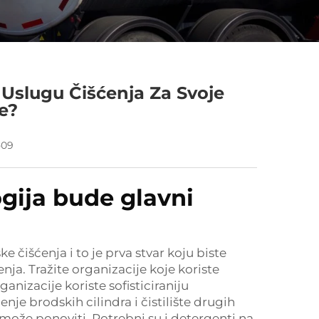
 Uslugu Čišćenja Za Svoje
e?
-09
gija bude glavni
e čišćenja i to je prva stvar koju biste
enja. Tražite organizacije koje koriste
anizacije koriste sofisticiraniju
je brodskih cilindra i čistilište drugih
 može ponoviti. Potrebni su i detergenti na