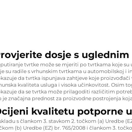
rovjerite dosje s uglednim
putiranje tvrtke može se mjeriti po tvrtkama koje su 
je su radile s vrhunskim tvrtkama u automobilskoj i in
kazuje da tvrtka ispunjava zahtjeve koje proizvođači v
hunska kvaliteta usluga i visoka učinkovitost. Osim to
kazuje da se tvrtka može prilagoditi različitim potr
o je značajna prednost za proizvodne postrojenja k
cijeni kvalitetu potporne 
skladu s člankom 3. stavkom 2. točkom (a) Uredbe (EZ
čkom (b) Uredbe (EZ) br. 765/2008 i člankom 3. točk