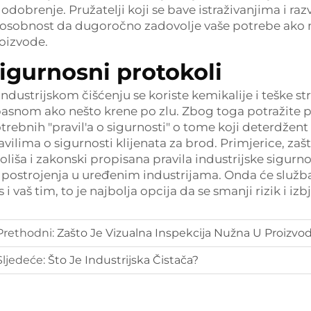
 odobrenje. Pružatelji koji se bave istraživanjima i 
osobnost da dugoročno zadovolje vaše potrebe ako m
oizvode.
igurnosni protokoli
industrijskom čišćenju se koriste kemikalije i teške str
asnom ako nešto krene po zlu. Zbog toga potražite pr
trebnih "pravil'a o sigurnosti" o tome koji deterdžent i 
avilima o sigurnosti klijenata za brod. Primjerice, zaš
oliša i zakonski propisana pravila industrijske sigurn
 postrojenja u uređenim industrijama. Onda će služba d
s i vaš tim, to je najbolja opcija da se smanji rizik i i
Prethodni:
Zašto Je Vizualna Inspekcija Nužna U Proizvo
Sljedeće:
Što Je Industrijska Čistača?