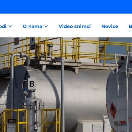
odi
O nama
Video snimci
Novice
B