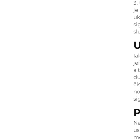
3.
je
uk
si
sl
U
Ia
je
a 
du
či
no
si
P
Na
us
mo