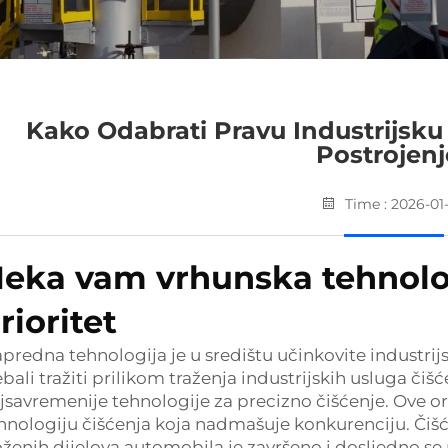
Kako Odabrati Pravu Industrijsku
Postrojenj
Time : 2026-01
eka vam vrhunska tehnolo
rioritet
predna tehnologija je u središtu učinkovite industrijsk
ebali tražiti prilikom traženja industrijskih usluga čišć
jsavremenije tehnologije za precizno čišćenje. Ove org
hnologiju čišćenja koja nadmašuje konkurenciju. Čišćen
oženih dijelova automobila je završeno i dosljedno se