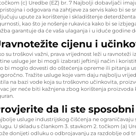
 točkom (c) Uredbe (EZ) br. 7 Najbolji dobavljači ima
 pristojna i odgovara na zahtjeve za servis kako bi se
ljučuju upute za korištenje i skladištenje deterdženta
gurnosti, kao što je nošenje rukavica kako bi se izbj
užba garantuje da će vaša ulaganja i u iduće godine do
ravnotežite cijenu i učinko
ko su troškovi važni, prava vrijednost leži u ravnoteži
ftine usluge jer bi mogli izabrati jeftiniji način i kor
to bi moglo dovesti do oštećenja opreme ili pitanja us
goročno. Tražite usluge koje vam daju najbolju vrije
stila na bazi vode koja su troškovno učinkovita, proiz
vac jer neće biti kažnjena zbog korištenja proizvoda ko
guran.
rovjerite da li ste sposobn
jbolje usluge industrijskog čišćenja ne ograničava
lugu. U skladu s člankom 3. stavkom 2. točkom (a) Ur
že donijeti odluku o odbrojavanju za razdoblje od t