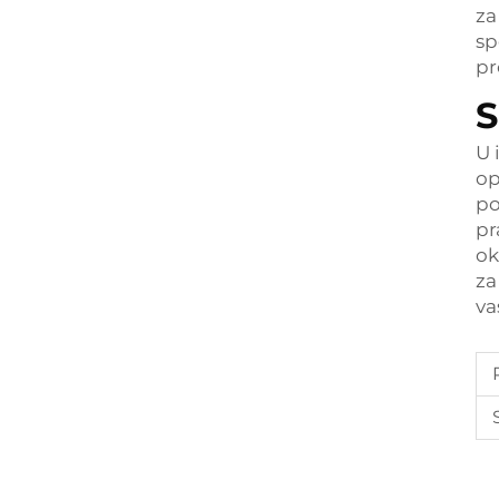
za
sp
pr
S
U 
op
po
pr
ok
za
va