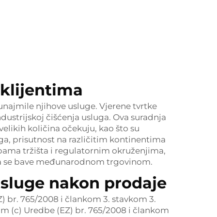
 klijentima
unajmile njihove usluge. Vjerene tvrtke
dustrijskoj čišćenja usluga. Ova suradnja
elikih količina očekuju, kao što su
ga, prisutnost na različitim kontinentima
ebama tržišta i regulatornim okruženjima,
oja se bave međunarodnom trgovinom.
usluge nakon prodaje
) br. 765/2008 i člankom 3. stavkom 3.
om (c) Uredbe (EZ) br. 765/2008 i člankom