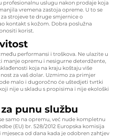
ju profesionalnu uslugu nakon prodaje koja
 smanjila vremena zastoja opreme. U to se
 za strojeve te druge smjernice o
egao kontakt s kožom. Dobra poslužna
nositi korist.
vitost
 između performansi i troškova. Ne ulazite u
istiti manje opremu i nesigurne deterdžente,
klađenosti koja na kraju koštaju više
dnost za vaš dolar. Uzmimo za primjer
vode malo i dugoročno će uštedjeti tvrtki
ji nije u skladu s propisima i nije ekološki
i za punu službu
ju se samo na opremu, već nude kompletnu
edbe (EU) br. 528/2012 Europska komisija
ri mjeseca od dana kada je odobren zahtjev