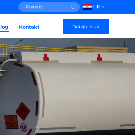
HR
Dobijte citat
log
Kontakt