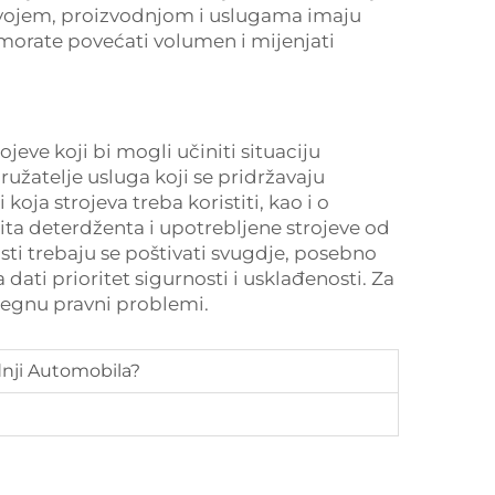
razvojem, proizvodnjom i uslugama imaju
orate povećati volumen i mijenjati
ojeve koji bi mogli učiniti situaciju
užatelje usluga koji se pridržavaju
koja strojeva treba koristiti, kao i o
tita deterdženta i upotrebljene strojeve od
osti trebaju se poštivati svugdje, posebno
ati prioritet sigurnosti i usklađenosti. Za
zbjegnu pravni problemi.
dnji Automobila?