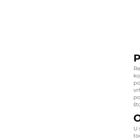
P
Re
ko
po
vr
po
št
O
U 
to