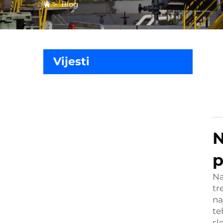
>
Blog
Vijesti
N
p
Na
tr
na
te
sl