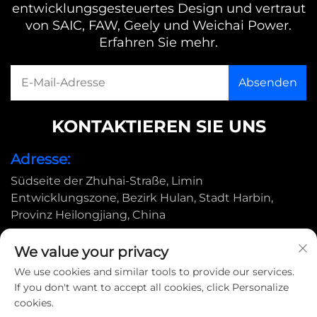
entwicklungsgesteuertes Design und vertraut
von SAIC, FAW, Geely und Weichai Power.
Erfahren Sie mehr.
KONTAKTIEREN SIE UNS
Adresse:
Südseite der Zhuhai-Straße, Limin
Entwicklungszone, Bezirk Hulan, Stadt Harbin,
Provinz Heilongjiang, China
E-Mail:
We value your privacy
[email protected]
We use cookies and similar tools to provide our services.
If you don't want to accept all cookies, click Personalize
cookies.
Copyright © 2025 by Harbin Shimada Big Bird Industrial