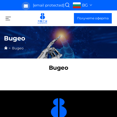
BG
[email protected]
Получете оферта
Видео
>
Видео
Видео