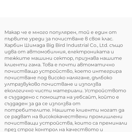
дефекти
Макар че е много популярен, той е един от
първите уреди за почистване в своя клас.
Харбин Шимада Big Bird Industrial Co., Ltd. също
идва от автомобилния, електрониката и
тежките машини сектор, признава нашите
клиенти гама. Това е почти автоматично
почистващо устройство, което интегрира
почистване под високо налягане, дълбоко
ултразвуково почистване и използва
екологично чисти материали. Устройството
е създадено с помощта на уебсайт, който е
създаден за да се използва от
потребителите. Нашите клиенти могат да
се радват на висококачествени промишлени
почистващи устройства, които са преминали
през строг контрол на качеството и