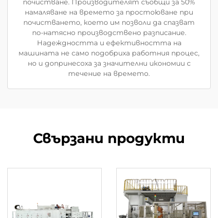
почистване. Производителят съобщи за 50%
намаляване на времето за простоюване при
почистването, което им позволи да спазват
по-натясно производствено разписание.
Надеждността и ефективността на
машината не само подобриха работния процес,
но и допринесоха за значителни икономии с
течение на времето.
Свързани продукти