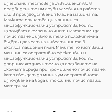
изчерпани тестове за съвършенство в
предвидените им груби условия на работа
или в производствения клас на машината.
Малките почистващи машини са
многофункционални устройства, които
използват екологично чисти материали за
почистване с изключително положителна
възвръщаемост на инвестициите в
експлоатационен план. Малите почистващи
машини са оперативно ефективни и
многофункционални устройства, които
допринасят значително за опазването на
околната среда при промишлено почистване,
като свеждат до минимум оперативното
използване на вода и токсични почистващи
материали.