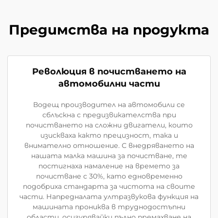
Предимства на продукта
Революция в почистването на
автомобилни части
Водещ производител на автомобили се
сблъскна с предизвикателства при
почистването на сложни двигатели, които
изискваха както прецизност, така и
внимателно отношение. С внедряването на
нашата малка машина за почистване, те
постигнаха намаление на времето за
почистване с 30%, като едновременно
подобриха стандарта за чистота на своите
части. Напредналата ултразвукова функция на
машината прониква в труднодостъпни
области, осигурявайки пълно премахване на