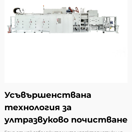
Усъвършенствана
технология за
ултразвуково почистване