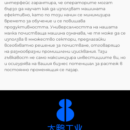
интерфейс гарантира, че операторите могат
бързо да научат как да използват машината
ефективно, като по този начин се минимизира
времето за обучение и се повишава
продуктивността. Универсалността на нашата
малка почистваща машина означава, че тя може да се
използва в множество сектори, предлагайки
всеобхватно решение за почистване, отговарящо
на разнообразни промишлени изисквания. Тази
гъвкавост не само максимизира инвестициите ви, но
и осигурява на вашия бизнес потенциал за растеж в
постоянно променящия се пазар.