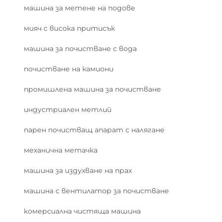
машина за метене на подове
мияч с висока притисък
машина за почистване с вода
почистване на камиони
промишлена машина за почистване
индустриален метлий
парен почистващ апарат с налягане
механична метачка
машина за издухване на прах
машина с вентилатор за почистване
комерсиална чистяща машина