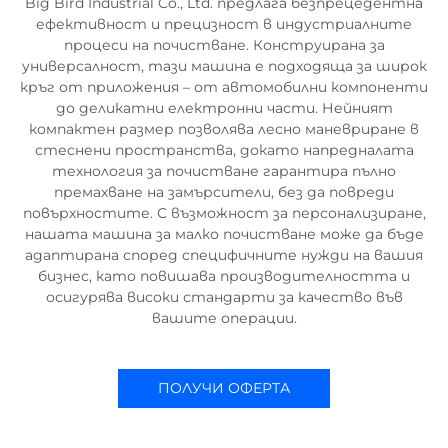
Big Bird Industrial Co., Ltd. предлага безпрецедентна
ефективност и прецизност в индустриалните
процеси на почистване. Конструирана за
универсалност, тази машина е подходяща за широк
кръг от приложения – от автомобилни компоненти
до деликатни електронни части. Нейният
компактен размер позволява лесно маневриране в
стеснени пространства, докато напредналата
технология за почистване гарантира пълно
премахване на замърсители, без да повреди
повърхностите. С възможност за персонализиране,
нашата машина за малко почистване може да бъде
адаптирана според специфичните нужди на вашия
бизнес, като повишава производителността и
осигурява високи стандарти за качество във
вашите операции.
ПОЛУЧИ ОФЕРТА