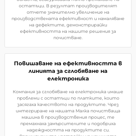
остатъци. В резултат производителят
отчете значително увеличение на
производствената ефективност и намаляване
на дефектите, демонстрирайки
ефективността на нашите решения за
почистване.
Повишаване на ефективността в
линията за сглобяване на
електроника
Компания за сглобяване на електроника имаше
проблеми с остатъци по платките, които
засягаха качеството на продуктите. Чрез
интегриране на нашата Малка почистваща
машина в производствения процес, те
премахнаха замърсителите и подобриха
надеждността на продуктите си.