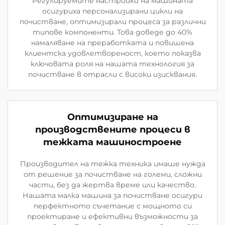
Регулируемите настройки на машината
осигуриха персонализирани цикли на
почистване, оптимизирали процеса за различни
типове компоненти. Това доведе до 40%
намаляване на преработката и повишена
клиентска удовлетвореност, което показва
ключовата роля на нашата технология за
почистване в отрасли с високи изисквания.
Оптимизиране на
производствените процеси в
тежката машиностроене
Производител на тежка техника имаше нужда
от решение за почистване на големи, сложни
части, без да жертва време или качество.
Нашата малка машина за почистване осигури
перфектното съчетание с мощното си
проектиране и ефективни възможности за