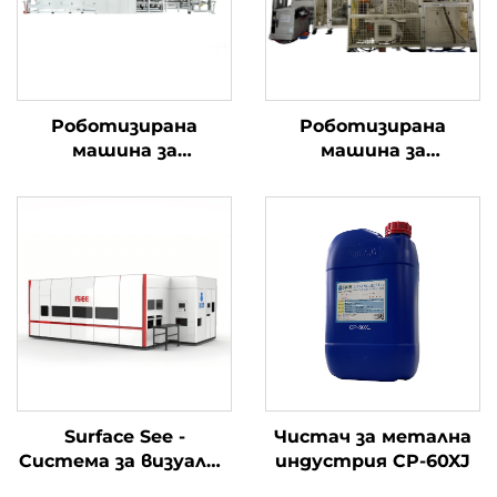
Роботизирана
Роботизирана
машина за
машина за
почистване под
почистване с висока
високо налягане
прецизност на
мотовилка
Surface See -
Чистач за метална
Система за визуална
индустрия CP-60XJ
инспекция на