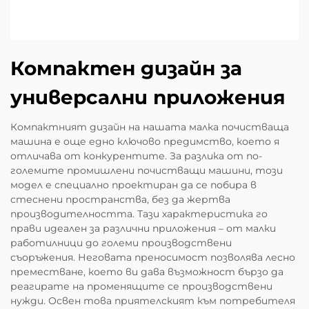
Компактен дизайн за
универсални приложения
Компактният дизайн на нашата малка почистваща
машина е още едно ключово предимство, което я
отличава от конкурентите. За разлика от по-
големите промишлени почистващи машини, този
модел е специално проектиран да се побира в
стеснени пространства, без да жертва
производителността. Тази характеристика го
прави идеален за различни приложения – от малки
работилници до големи производствени
съоръжения. Неговата преносимост позволява лесно
преместване, което ви дава възможност бързо да
реагирате на променящите се производствени
нужди. Освен това приятелският към потребителя