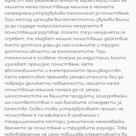
Една от най-забележителните характеристики на
нашата малка почистваща машина е нейната
напреднала ултразвукова технология за почистване.
Този метод използва високочестотни звукови вълни,
за да създаде микроскопични мехурчета в
почистващия разтвор. Когато тези мехурчета се
спукват, те оказват мощно почистващо действие,
което достига дори до най-сложните и трудно
достъпни области на компонентите. Тази
технология е особено полезна за индустрии, които
изискват прецизно почистване, като
автомобилното и електронното производство.
Като ефективно премахва замърсителите без да
повреди деликатни повърхности, нашата малка
почистваща машина помага да се запази
цялостността на вашите продукти, осигурявайки
им съответствие с най-високите стандарти за
качество. Освен това, ултразвуковият процес на
почистване е по-ефикасен в сравнение с
традиционните методи, значително намалявайки
времето за почистване и трудовите разходи. Това
нововъведение не само повишава оперативната ви