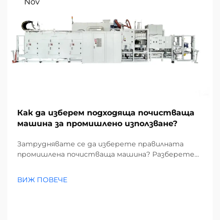
Nov
Как да изберем подходяща почистваща
машина за промишлено използване?
Затруднявате се да изберете правилната
промишлена почистваща машина? Разберете
как замърсителите, видовете подове и
размерът на обекта влияят на избора ви.
ВИЖ ПОВЕЧЕ
Намалете разходите и повишете
ефективността – вземете пълното
ръководство сега.