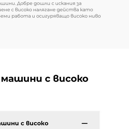
ини. Добре дошли с искания за
ене с високо налягане действа като
беми работа и осигуряващо високо ниво
 машини с високо
ашини с високо