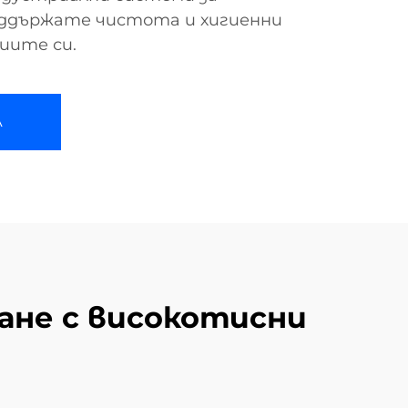
поддържате чистота и хигиенни
иите си.
А
ане с високотисни