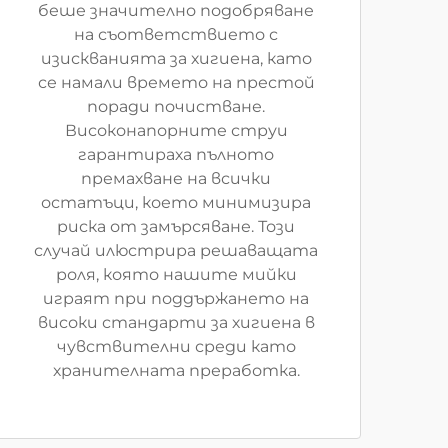
беше значително подобряване
на съответствието с
изискванията за хигиена, като
се намали времето на престой
поради почистване.
Високонапорните струи
гарантираха пълното
премахване на всички
остатъци, което минимизира
риска от замърсяване. Този
случай илюстрира решаващата
роля, която нашите мийки
играят при поддържането на
високи стандарти за хигиена в
чувствителни среди като
хранителната преработка.