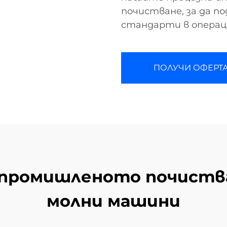
почистване, за да 
стандарти в операц
ПОЛУЧИ ОФЕРТ
 промишленото почиств
молни машини