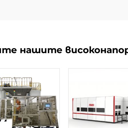
йте нашите високонапо