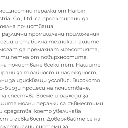
мощностни пералки от Harbin
trial Co., Ltd. са проектирани да
ителна почистваща
 различни промишлени приложения.
логии и стабилна техника, нашите
о могат да премахнат мръсотията,
ити петна от повърхностите,
тна почистване всеки път. Нашите
ирани за трайност и надеждност,
лни за изискващи условия. Високото
по-бързи процеси на почистване,
ка спестява време и разходи за
ашите молни пералки са съвместими
 средства, което увеличава
т и гъвкавост. Доверявайте се на
дустриални системи за