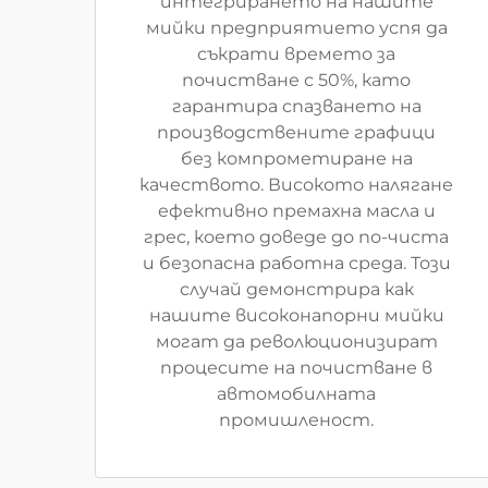
интегрирането на нашите
мийки предприятието успя да
съкрати времето за
почистване с 50%, като
гарантира спазването на
производствените графици
без компрометиране на
качеството. Високото налягане
ефективно премахна масла и
грес, което доведе до по-чиста
и безопасна работна среда. Този
случай демонстрира как
нашите високонапорни мийки
могат да революционизират
процесите на почистване в
автомобилната
промишленост.