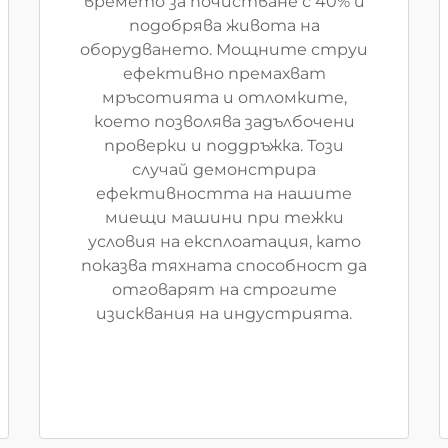
времето за почистване с 40% и
подобрява живота на
оборудването. Мощните струи
ефективно премахват
мръсотията и отломките,
което позволява задълбочени
проверки и поддръжка. Този
случай демонстрира
ефективността на нашите
миещи машини при тежки
условия на експлоатация, като
показва тяхната способност да
отговарят на строгите
изисквания на индустрията.