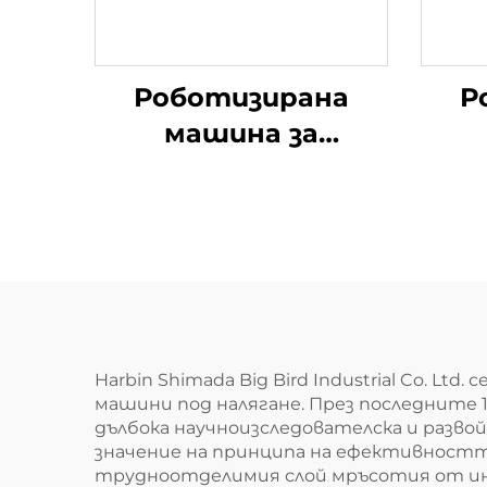
Роботизирана
Р
машина за
почистване под
п
високо налягане
вис
н
Harbin Shimada Big Bird Industrial Co. 
машини под налягане. През последните 
дълбока научноизследователска и развой
значение на принципа на ефективностт
трудноотделимия слой мръсотия от инд