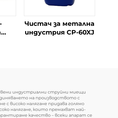
-
Чистач за метална
а
индустрия CP-60XJ
екция
и
ачествени индустриални струйни миещи
бединяването на производството с
е с високо налягане придава голямо
око налягане, които премахват най-
рантираме качество – всеки апарат се