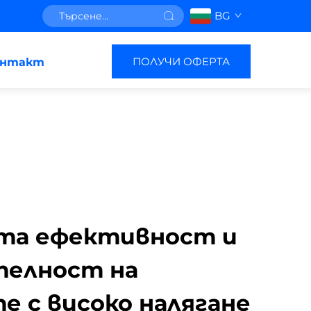
BG
ПОЛУЧИ ОФЕРТА
онтакт
та ефективност и
телност на
 с високо налягане