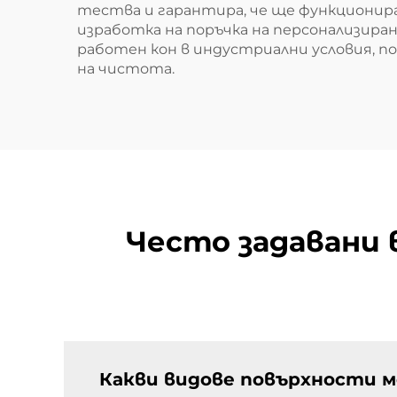
тества и гарантира, че ще функционир
изработка на поръчка на персонализира
работен кон в индустриални условия, п
на чистота.
Често задавани 
Какви видове повърхности м