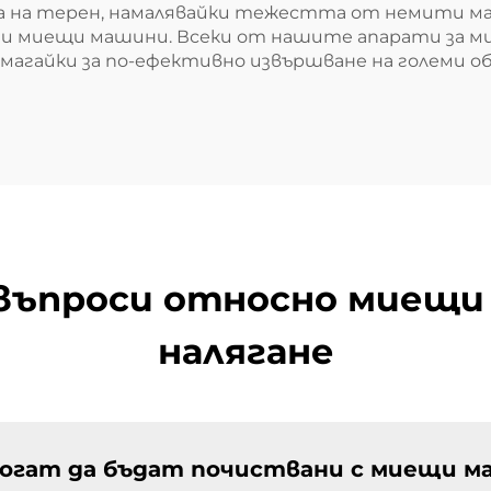
а на терен, намалявайки тежестта от немити маш
ни миещи машини. Всеки от нашите апарати за ми
омагайки за по-ефективно извършване на големи о
въпроси относно миещи
налягане
огат да бъдат почиствани с миещи м