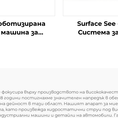
оботизирана
Surface See 
машина за
Система з
очистване с
визуална инсп
ока прецизност
на дефект
а мотовилка
Ltd. се фокусира върху производството на високок
18 години постигнахме значителен напредък в о
на дейност в тази област. Нашият апарат за миен
а, като произвежда хидростатични струи под вис
устриални машини и детайли на автомобили. Га