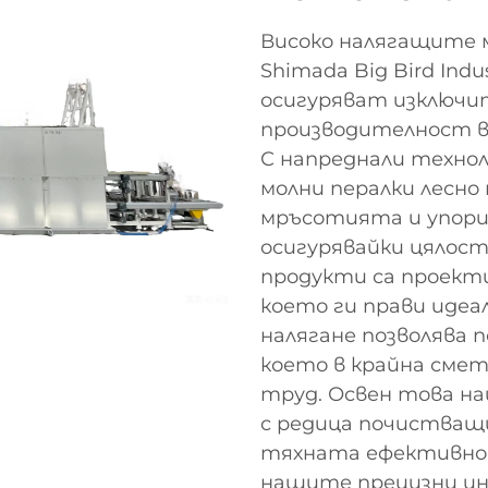
Високо налягащите 
Shimada Big Bird Indus
осигуряват изключ
производителност в
С напреднали техно
молни пералки лесн
мръсотията и упор
осигурявайки цялос
продукти са проект
което ги прави идеа
налягане позволява 
което в крайна смет
труд. Освен това н
с редица почистващи
тяхната ефективнос
нашите прецизни ин