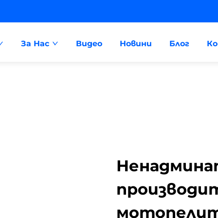
За Нас
Видео
Новини
Блог
К
Ненадмина
производи
мотопелите