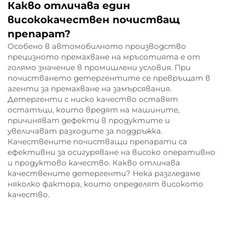
Какво отличава един
висококачествен почистващ
препарат?
Особено в автомобилното производство
прецизното премахване на мръсотията е от
голямо значение в промишлени условия. При
почистването детергентите се превръщат в
агенти за премахване на замърсявания.
Детергенти с ниско качество оставят
остатъци, които вредят на машините,
причиняват дефекти в продуктите и
увеличават разходите за поддръжка.
Качествените почистващи препарати са
ефективни за осигуряване на високо оперативно
и продуктово качество. Какво отличава
качествените детергенти? Нека разгледаме
няколко фактора, които определят високото
качество.