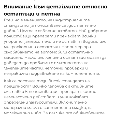
Внимание към детайлите относно
остатъци и петна
Грешно е мнението, че индустриалните
стандарти за почистване са „достатъчно
добри“. Целта е съвършенството. Най-добрите
почистващи препарати премахват всички
упорити замърсители и не оставят видими или
микроскопични остатъци. Например при
сглобяването на автомобили остатъчно
машинно масло или лепилни остатъци могат да
доведат до проблеми с плътността на
залепените части, неточни проверки и
неправилно подравняване на компонентите.
Как се постига този висок стандарт на
прецизност? Всичко започва с активните
съставки в почистващия препарат, които
целенасочено действат и унищожават
определени замърсители, включително
минерални масла и синтетични смазки, на
молекулярно ниво. За разлика от обикновените