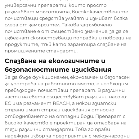
универсални препарати, които просто
разхлабват мръсотията, висококачествените
почистващи средства улавят и измиват всяка
следа от замърсител. Такова задълбочено
почистване е от съществено значение, за да се
избегнат скъпоструващи поправки и повреди на
продуктите, тъй като гарантира спазване на
промишлените стандарти.
Спазване на екологичните и
безопасностните изисквания
За да бъде функционален, екологичен и безопасен
за употреба на работното място, е необходим
превъзходен почистващ препарат. В различни
части на света съществуват различни насоки:
ЕС има регламент REACH, а някои азиатски
страни имат строги изисквания относно
отводняването на отпадни води. Препарат с
високо качество е проектиран да отговаря на
тези различни стандарти. Това го прави
надежден избор за предприятия с международни