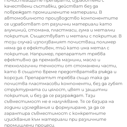
Почистващите препарати, изработени с
качествени съставки, действат без да
повреждат промишлените материали. В
автомобилното производство компонентите
се изработват от различни материали като
алуминий, стомана, пластмаси, гума и метални
покрития. Съществуват и метали с покритие. В
този случай използваният почистващ полимер
няма да е ефективен, тъй като има метал с
покритие. Например, препаратът трябва
ефективно да премахва мазнини, масло и
технологични течности от стоманени части,
като в същото време предотвратява ръжда и
корозия. Препаратът трябва също така да
почиства пластмасови компоненти, без да губят
структурната си цялост, цвят и защитни
покрития, и без да се разграждат. Тази
съвместимост не е налучкване. Тя се базира на
години изследвания и формулиране, за да се
гарантира съвместимост с конкретните
изисквания към материали при различните
промишлени процеси.