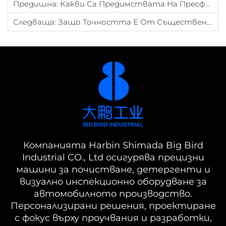
Предишна:
Какви Са Предимствата На Пресформованите Части В Автомобилното Производство?
Следваща:
Защо Точността Е От Съществено Значение При Производството На Колянови Валове?
Компанията Harbin Shimada Big Bird
Industrial CO., Ltd осигурява прецизни
машини за почистване, детергенти и
визуално инспекционно оборудване за
автомобилното производство.
Персонализирани решения, проектиране
с фокус върху проучвания и разработки,