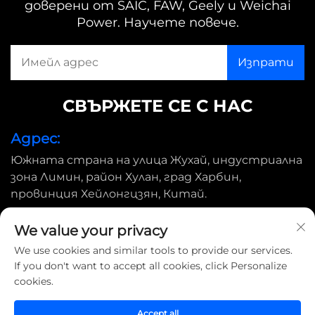
доверени от SAIC, FAW, Geely и Weichai
Power. Научете повече.
СВЪРЖЕТЕ СЕ С НАС
Адрес:
Южната страна на улица Жухай, индустриална
зона Лимин, район Хулан, град Харбин,
провинция Хейлонгцзян, Китай.
Имейл:
We value your privacy
[email protected]
We use cookies and similar tools to provide our services.
If you don't want to accept all cookies, click Personalize
cookies.
Всички права запазени © 2025 Harbin Shimada Big Bird
Industrial CO., Ltd |
Политика за поверителност
Accept all