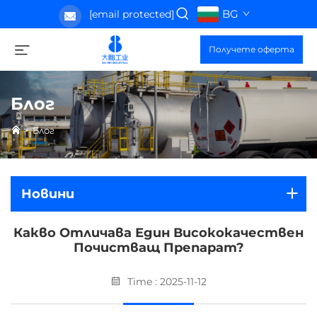
BG
[email protected]
Получете оферта
Блог
>
Блог
Новини
Какво Отличава Един Висококачествен
Почистващ Препарат?
Time : 2025-11-12