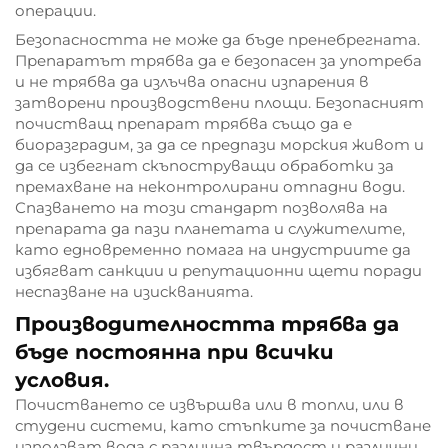
операции.
Безопасността не може да бъде пренебрегната.
Препаратът трябва да е безопасен за употреба
и не трябва да излъчва опасни изпарения в
затворени производствени площи. Безопасният
почистващ препарат трябва също да е
биоразградим, за да се предпази морския живот и
да се избегнат скъпоструващи обработки за
премахване на неконтролирани отпадни води.
Спазването на този стандарт позволява на
препарата да пази планетата и служителите,
като едновременно помага на индустриите да
избягват санкции и репутационни щети поради
неспазване на изискванията.
Производителността трябва да
бъде постоянна при всички
условия.
Почистването се извършва или в топли, или в
студени системи, като стъпките за почистване
използват вода с различна твърдост и различни