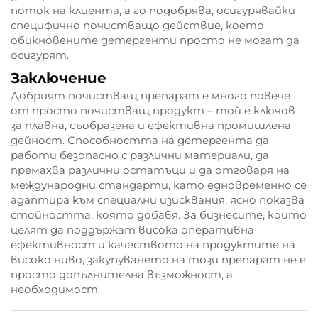
поток на клиента, а го подобрява, осигурявайки
специфично почистващо действие, което
обикновените детергенти просто не могат да
осигурят.
Заключение
Добрият почистващ препарат е много повече
от просто почистващ продукт – той е ключов
за плавна, съобразена и ефективна промишлена
дейност. Способността на детергента да
работи безопасно с различни материали, да
премахва различни остатъци и да отговаря на
международни стандарти, като едновременно се
адаптира към специални изисквания, ясно показва
стойността, която добавя. За бизнесите, които
целят да поддържат висока оперативна
ефективност и качеството на продуктите на
високо ниво, закупуването на този препарат не е
просто допълнителна възможност, а
необходимост.