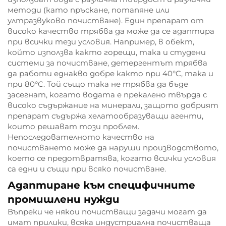
методи (като пръскане, потапяне или
ултразвуково почистване). Един препарат от
високо качество трябва да може да се адаптира
при всички тези условия. Например, в обект,
който използва както горещи, така и студени
системи за почистване, детергентът трябва
да работи еднакво добре както при 40°C, така и
при 80°C. Той също така не трябва да бъде
засегнат, когато водата е прекалено твърда с
високо съдържание на минерали, защото добрият
препарат съдържа хелатообразуващи агенти,
които решават този проблем.
Непоследователното качество на
почистването може да наруши производството,
което се предотвратява, когато всички условия
са едни и същи при всяко почистване.
Адаптиране към специфичните
промишлени нужди
Въпреки че някои почистващи задачи могат да
имат прилики, всяка индустриална почистваща