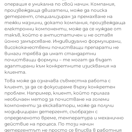
операция е уникална по свой начин. Компания,
произвеждаща двигатели, може да поиска
детергент, специализиран за премахване на
тежки мазнини, докато компания, произвеждаща
електронни компоненти, може да се нуждае от
такъв, който е антистатичен и не оставя
йонно замърсяване. Индивидуално формулирани,
висококачествени почистващи препарати не
винаги трябва да имат стандартни
почистващи формули – те могат да бъдат
адаптирани към конкретните изисквания на
клиента.
Това може да означава съвместна работа с
клиент, за да се фокусираме върху конкретен
проблем. Например, клиент, който прилага
необичаен метод за почистване на големи
компоненти за екскаватори, може да получи
модифициран детергент, съобразен с
определеното време, температура и механично
действие на процеса. По този начин
детергентът не просто се вписва в работния