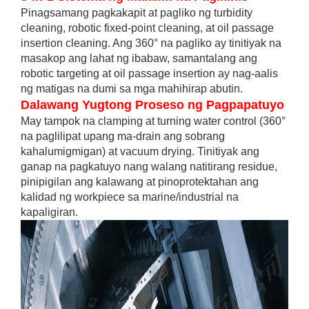
Pinagsamang pagkakapit at pagliko ng turbidity
cleaning, robotic fixed-point cleaning, at oil passage
insertion cleaning. Ang 360° na pagliko ay tinitiyak na
masakop ang lahat ng ibabaw, samantalang ang
robotic targeting at oil passage insertion ay nag-aalis
ng matigas na dumi sa mga mahihirap abutin.
Dalawang Yugtong Proseso ng Pagpapatuyo
May tampok na clamping at turning water control (360°
na paglilipat upang ma-drain ang sobrang
kahalumigmigan) at vacuum drying. Tinitiyak ang
ganap na pagkatuyo nang walang natitirang residue,
pinipigilan ang kalawang at pinoprotektahan ang
kalidad ng workpiece sa marine/industrial na
kapaligiran.