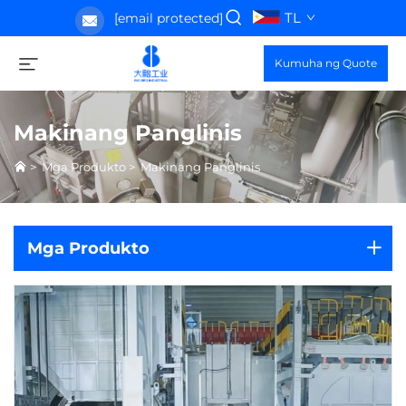
TL
[email protected]
Kumuha ng Quote
Makinang Panglinis
>
Mga Produkto
>
Makinang Panglinis
Mga Produkto