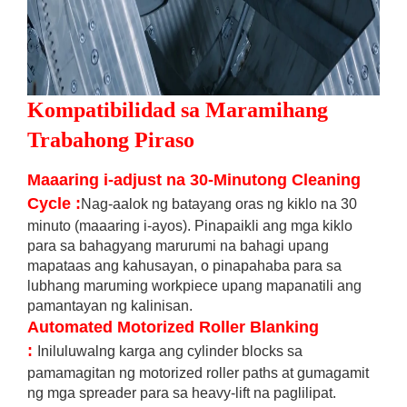
Kompatibilidad sa Maramihang
Trabahong Piraso
Maaaring i-adjust na 30-Minutong Cleaning
Cycle
:
Nag-aalok ng batayang oras ng kiklo na 30
minuto (maaaring i-ayos). Pinapaikli ang mga kiklo
para sa bahagyang marurumi na bahagi upang
mapataas ang kahusayan, o pinapahaba para sa
lubhang maruming workpiece upang mapanatili ang
pamantayan ng kalinisan.
Automated Motorized Roller Blanking
:
Iniluluwalng karga ang cylinder blocks sa
pamamagitan ng motorized roller paths at gumagamit
ng mga spreader para sa heavy-lift na paglilipat.