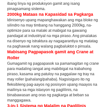
ibang linya ng produksyon gamit ang isang
pinagsamang sistema.
2000kg Mataas na Kapasidad sa Pagkarga
Idinisenyo upang mapanghawakan ang mga bloke ng
silindro na may timbang na hanggang 2000kg, na-
optimize para sa malaki at mabigat na gawaing
pandagat at industriyal na mga piraso. Ang pinalakas
na disenyo ng istraktura ay nagagarantiya ng matatag
na paghawak nang walang pagbaluktot o pinsala.
Mabisang Pagpapasok gamit ang Crane at
Roller
Gumagamit ng pagpapasok sa pamamagitan ng crane
para madaling iangat ang mabibigat na trabahong
piraso, kasama ang patuloy na paggalaw ng tray na
may roller (pahalang/pahaba). Nagsisiguro ito ng
fleksibleng pag-aayos ng posisyon upang maayos na
mailinya sa mga istasyon ng paglilinis, na
binabawasan ang oras ng pagkarga at beban sa
manggagawa.
3-in-1 Sistema ng Malalim na Paglilinis