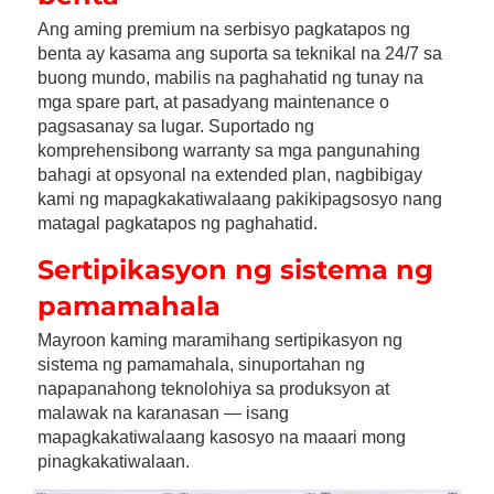
Ang aming premium na serbisyo pagkatapos ng 
benta ay kasama ang suporta sa teknikal na 24/7 sa 
buong mundo, mabilis na paghahatid ng tunay na 
mga spare part, at pasadyang maintenance o 
pagsasanay sa lugar. Suportado ng 
komprehensibong warranty sa mga pangunahing 
bahagi at opsyonal na extended plan, nagbibigay 
kami ng mapagkakatiwalaang pakikipagsosyo nang 
matagal pagkatapos ng paghahatid. 
Sertipikasyon ng sistema ng 
pamamahala 
Mayroon kaming maramihang sertipikasyon ng 
sistema ng pamamahala, sinuportahan ng 
napapanahong teknolohiya sa produksyon at 
malawak na karanasan — isang 
mapagkakatiwalaang kasosyo na maaari mong 
pinagkakatiwalaan. 