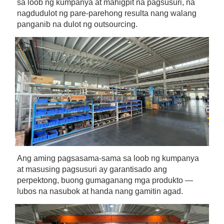
sa loob ng kumpanya at mahigpit na pagsusuri, na 
nagdudulot ng pare-parehong resulta nang walang 
panganib na dulot ng outsourcing. 
Ang aming pagsasama-sama sa loob ng kumpanya 
at masusing pagsusuri ay garantisado ang 
perpektong, buong gumaganang mga produkto — 
lubos na nasubok at handa nang gamitin agad. 