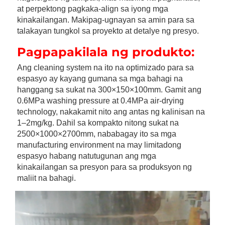
at perpektong pagkaka-align sa iyong mga 
kinakailangan. Makipag-ugnayan sa amin para sa 
talakayan tungkol sa proyekto at detalye ng presyo. 
Pagpapakilala ng produkto:   
Ang cleaning system na ito na optimizado para sa 
espasyo ay kayang gumana sa mga bahagi na 
hanggang sa sukat na 300×150×100mm. Gamit ang 
0.6MPa washing pressure at 0.4MPa air-drying 
technology, nakakamit nito ang antas ng kalinisan na 
1–2mg/kg. Dahil sa kompakto nitong sukat na 
2500×1000×2700mm, nababagay ito sa mga 
manufacturing environment na may limitadong 
espasyo habang natutugunan ang mga 
kinakailangan sa presyon para sa produksyon ng 
maliit na bahagi. 