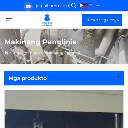
TL
[email protected]
Kumuha ng Presyo
Makinang Panglinis
>
Mga Produkto
>
Makinang Panglinis
Mga produkto