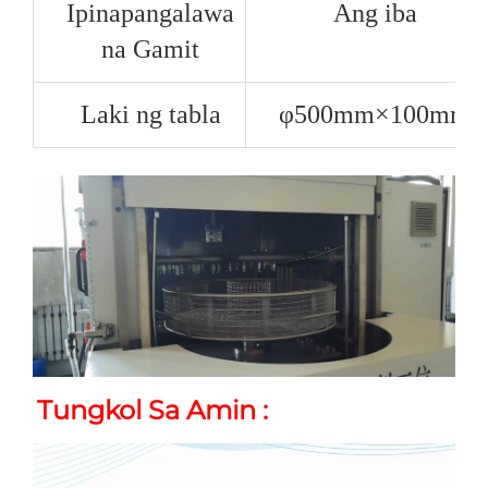
Ipinapangalawa
Ang iba
na Gamit
Laki ng tabla
φ500mm×100mm
Tungkol Sa Amin 
: