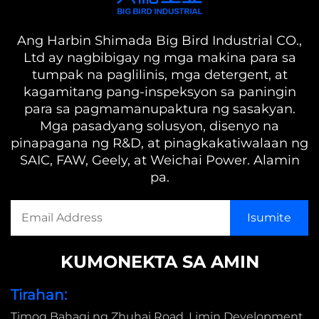
Ang Harbin Shimada Big Bird Industrial CO.,
Ltd ay nagbibigay ng mga makina para sa
tumpak na paglilinis, mga detergent, at
kagamitang pang-inspeksyon sa paningin
para sa pagmamanupaktura ng sasakyan.
Mga pasadyang solusyon, disenyo na
pinapagana ng R&D, at pinagkakatiwalaan ng
SAIC, FAW, Geely, at Weichai Power. Alamin
pa.
KUMONEKTA SA AMIN
Tirahan:
Timog Bahagi ng Zhuhai Road, Limin Development