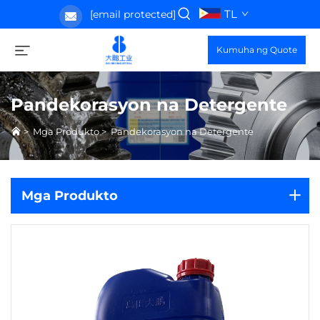
TL
[email protected]
Kumuha ng Quote
Pandekorasyon na Detergente
>
Mga Produkto
>
Pandekorasyon na Detergente
Mga Produkto