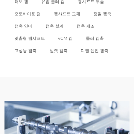
터보 캠
유압 롤러 캠
캠샤프트 부품
오토바이용 캠
캠샤프트 교체
정밀 캠축
캠축 연마
캠축 설계
캠축 제조
맞춤형 캠샤프트
vCM 캠
롤러 캠축
고성능 캠축
빌렛 캠축
디젤 엔진 캠축