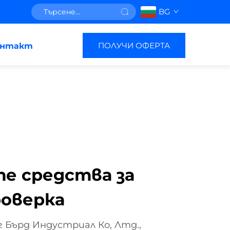
BG
ПОЛУЧИ ОФЕРТА
онтакт
е средства за
роверка
 Бърд Индустриал Ко, Лтд.,