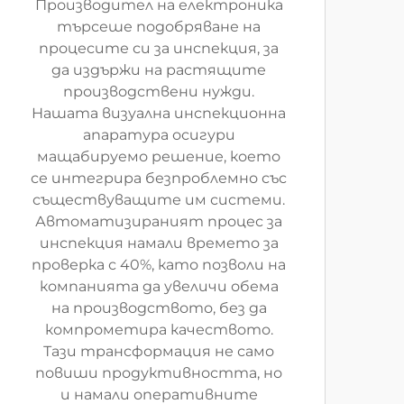
Производител на електроника
търсеше подобряване на
процесите си за инспекция, за
да издържи на растящите
производствени нужди.
Нашата визуална инспекционна
апаратура осигури
мащабируемо решение, което
се интегрира безпроблемно със
съществуващите им системи.
Автоматизираният процес за
инспекция намали времето за
проверка с 40%, като позволи на
компанията да увеличи обема
на производството, без да
компрометира качеството.
Тази трансформация не само
повиши продуктивността, но
и намали оперативните