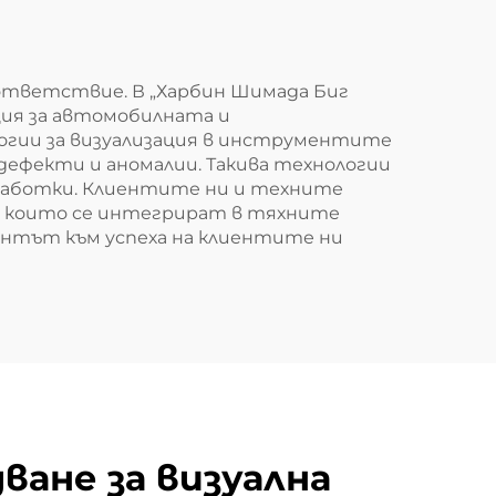
ответствие. В „Харбин Шимада Биг
ция за автомобилната и
огии за визуализация в инструментите
дефекти и аномалии. Такива технологии
работки. Клиентите ни и техните
, които се интегрират в тяхните
ентът към успеха на клиентите ни
ване за визуална