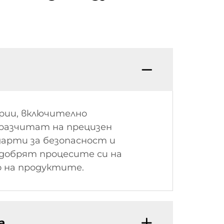
трии, включително
 разчитат на прецизен
арти за безопасност и
одобрят процесите си на
о на продуктите.
а