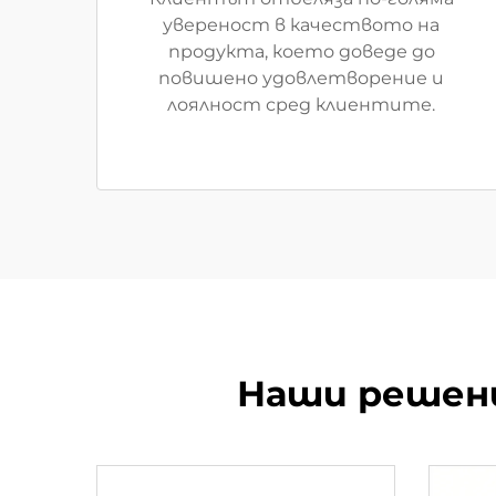
увереност в качеството на
продукта, което доведе до
повишено удовлетворение и
лоялност сред клиентите.
Наши решени