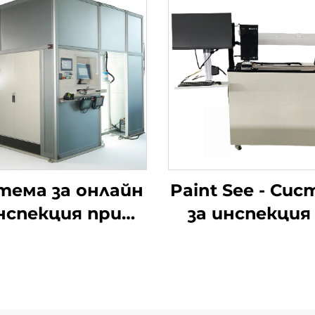
тема за онлайн
Paint See - Си
нспекция при
за инспекция
втомобилна
повърхностт
сглобка
боята