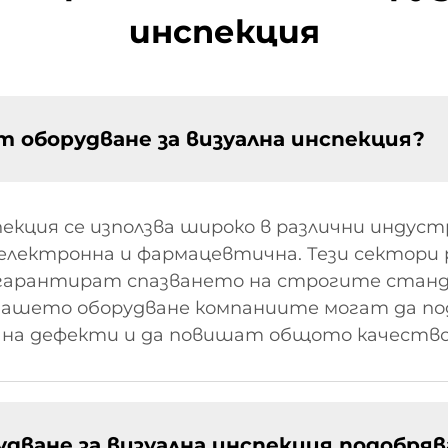
инспекция
т оборудване за визуална инспекция?
екция се използва широко в различни индус
 електронна и фармацевтична. Тези сектори
а гарантират спазването на строгите станд
 нашето оборудване компаниите могат да п
а на дефекти и да повишат общото качеств
дване за визуална инспекция подобряв