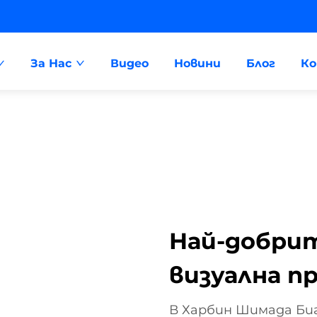
За Нас
Видео
Новини
Блог
К
Най-добрит
визуална п
В Харбин Шимада Биг