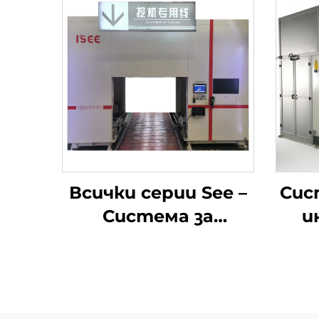
Всички серии See –
Сис
Система за
и
окончателна
а
инспекция на
двигателя