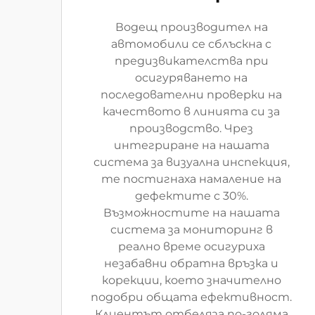
Водещ производител на
автомобили се сблъскна с
предизвикателства при
осигуряването на
последователни проверки на
качеството в линията си за
производство. Чрез
интегриране на нашата
система за визуална инспекция,
те постигнаха намаление на
дефектите с 30%.
Възможностите на нашата
система за мониторинг в
реално време осигуриха
незабавни обратна връзка и
корекции, което значително
подобри общата ефективност.
Клиентът отбеляза по-голяма