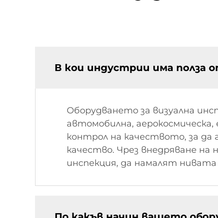
В кои индустрии има полза о
Оборудването за визуална инсп
автомобилна, аерокосмическа,
контрол на качеството, за д
качество. Чрез внедряване на
инспекция, да намалят ниват
По какъв начин вашето обору