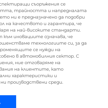
спектиращи съоръжения се
стта, трайността и напредналата
ето ни е предназначено да подобри
л на качеството и гарантира, че
варя на най-високите стандарти.
към иновациите означава, че
ршенстваме технологиите си, за да
променящите се нужди на
обено в автомобилния сектор. С
ения, ние отговаряме на
вания на клиентите, като
ални характеристики и
ни производствени среди.
А