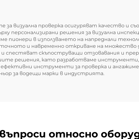
 за визуална проверка осигуряват качество и съ
рху персонализирани решения за визуална инспек
ме пионери в използването на напреднали технол
т точното и навременно откриване на множество 
и спестяват скъпоструващи отзовавания и пре
ашите решения, като разработваме инструменти
 ефективни инструменти за проверка и ангажим
ньор за водещи марки в индустрията.
въпроси относно оборуд