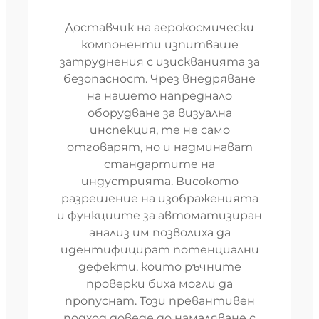
Доставчик на аерокосмически
компоненти изпитваше
затруднения с изискванията за
безопасност. Чрез внедряване
на нашето напреднало
оборудване за визуална
инспекция, те не само
отговарят, но и надминават
стандартите на
индустрията. Високото
разрешение на изображенията
и функциите за автоматизиран
анализ им позволиха да
идентифицират потенциални
дефекти, които ръчните
проверки биха могли да
пропуснат. Този превантивен
подход доведе до намаляване с