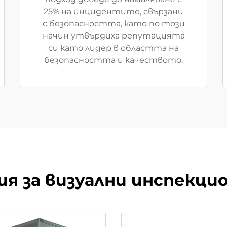
25% на инцидентите, свързани
с безопасността, като по този
начин утвърдиха репутацията
си като лидер в областта на
безопасността и качеството.
я за визуални инспекци