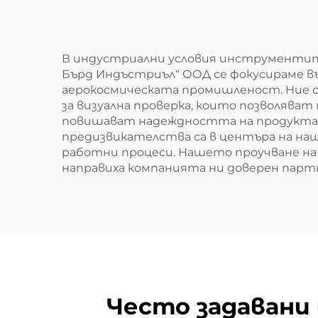
В индустриални условия инструментите
Бърд Индъстриъл“ ООД се фокусираме въ
аерокосмическата промишленост. Ние с
за визуална проверка, които позволява
повишават надеждността на продукта 
предизвикателства са в центъра на н
работни процеси. Нашето проучване на
направиха компанията ни доверен парт
Често задавани 