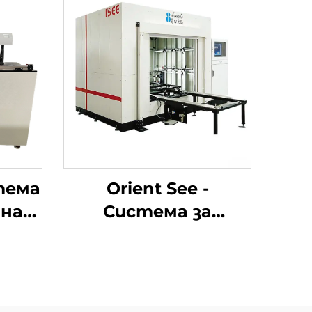
стема
Orient See -
 на
Система за
а на
инспекция на
позицията на
отвори