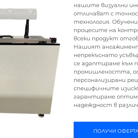
нашите визуални ин
отличават с точно
технология. Обучени
процесите на контро
всеки продукт отго
Нашият ангажимент 
непрекъснато усъвъ
се адаптираме към 
промишлеността, ос
персонализирани реш
специфичните изиск
гарантираме оптим
надеждност в различ
ПОЛУЧИ ОФЕРТ