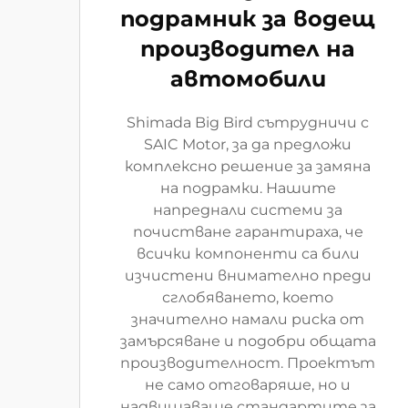
подрамник за водещ
производител на
автомобили
Shimada Big Bird сътрудничи с
SAIC Motor, за да предложи
комплексно решение за замяна
на подрамки. Нашите
напреднали системи за
почистване гарантираха, че
всички компоненти са били
изчистени внимателно преди
сглобяването, което
значително намали риска от
замърсяване и подобри общата
производителност. Проектът
не само отговаряше, но и
надвишаваше стандартите за