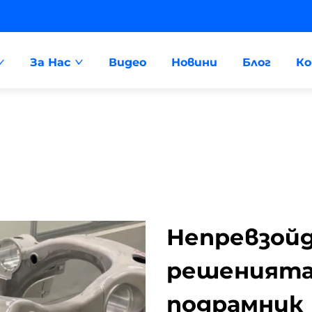
За Нас
Видео
Новини
Блог
К
Непревзойд
решенията 
подрамник