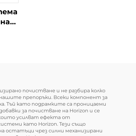
тема
 на
в
та
ори
зирано почистване и не разбира колко
 нашите препоръки. Всеки компонент за
а. Тъй като подрамките са проницаеми
авки за почистване на Horizon и се
 които усилват ефекта от
стеми като Horizon. Тези също
на остатъци чрез силни механизирани