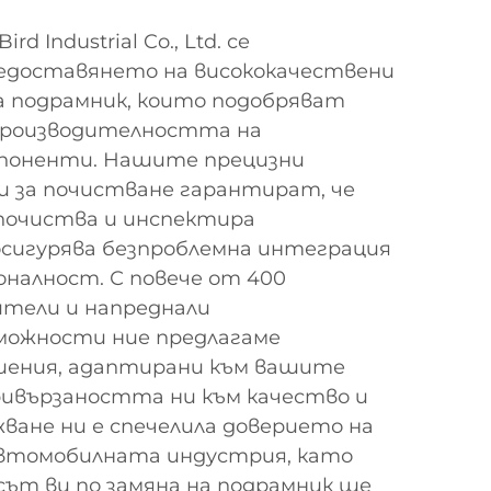
rd Industrial Co., Ltd. се
редоставянето на висококачествени
а подрамник, които подобряват
производителността на
поненти. Нашите прецизни
 за почистване гарантират, че
 почиства и инспектира
осигурява безпроблемна интеграция
налност. С повече от 400
ители и напреднали
можности ние предлагаме
шения, адаптирани към вашите
ривързаността ни към качество и
ване ни е спечелила доверието на
втомобилната индустрия, като
сът ви по замяна на подрамник ще