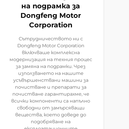
на подрамка за
Dongfeng Motor
Corporation
Сътрудничеството ни с
Dongfeng Motor Corporation
включваше комплексна
модернизация на техния процес
за замяна на подрамки. Чрез
използването на нашите
усъвършенствани машини за
почистване и препарати за
почистване гарантирахме, че
всички компоненти са напълно
свободни от замърсяващи
вещества, което доведе до
подобряване на
експлоатационните