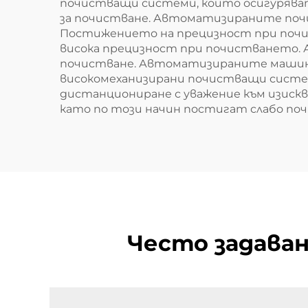
почистващи системи, които осигурява
за почистване. Автоматизираните почи
Постижението на прецизност при почи
висока прецизност при почистването.
почистване. Автоматизираните машин
високомеханизирани почистващи систем
дистанциониране с уважение към изис
като по този начин постигат слабо поч
Често задаван