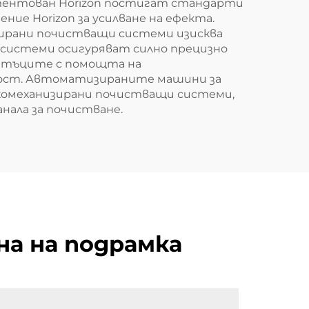
тентован Horizon постигат стандарти
е Horizon за усилване на ефекта.
ирани почистващи системи изисква
системи осигуряват силно прецизно
атъците с помощта на
зност. Автоматизираните машини за
комеханизирани почистващи системи,
нала за почистване.
на на подрамка