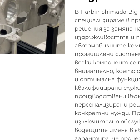
В Harbin Shimada Big Bi
специализираме в п
решения за замяна н
издръжливостта и 
автомобилните ком
промишлени системи
всеки компонент се
внимателно, което 
и оптимална функцио
квалифицирани служ
производствени въз
персонализирани ре
конкретни нужди. П
изключително обслуж
водещите имена в а
гарантира, че проце