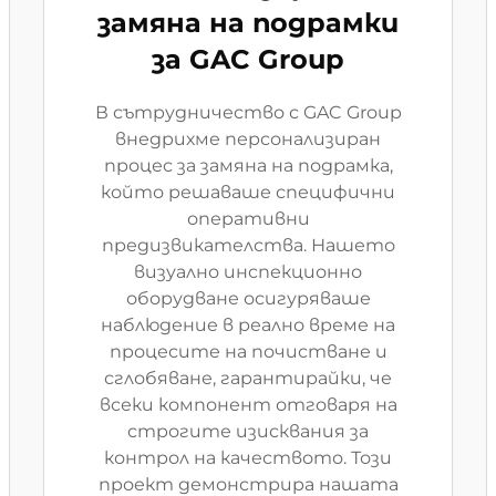
замяна на подрамки
за GAC Group
В сътрудничество с GAC Group
внедрихме персонализиран
процес за замяна на подрамка,
който решаваше специфични
оперативни
предизвикателства. Нашето
визуално инспекционно
оборудване осигуряваше
наблюдение в реално време на
процесите на почистване и
сглобяване, гарантирайки, че
всеки компонент отговаря на
строгите изисквания за
контрол на качеството. Този
проект демонстрира нашата