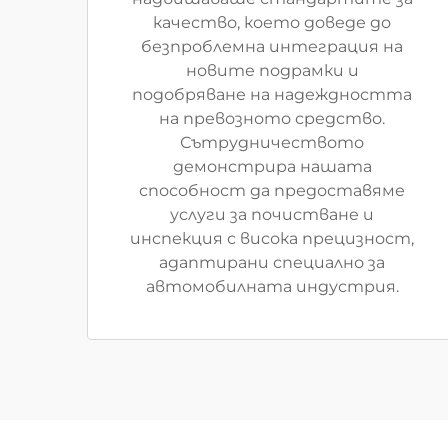
качество, което доведе до
безпроблемна интеграция на
новите подрамки и
подобряване на надеждността
на превозното средство.
Сътрудничеството
демонстрира нашата
способност да предоставяме
услуги за почистване и
инспекция с висока прецизност,
адаптирани специално за
автомобилната индустрия.