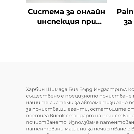
Система за онлайн
Pain
инспекция при
за
автомобилна
пов
сглобка
Харбин Шимада Биг Бърд Индастриъл Ко
съществено е прецизното почистване п
нашите системи за автоматизирано поч
за почистващи агенти, остатъците от п
постига висок стандарт на почистване
почистването. Използваме патентовани
патентовани машини за почистване с в