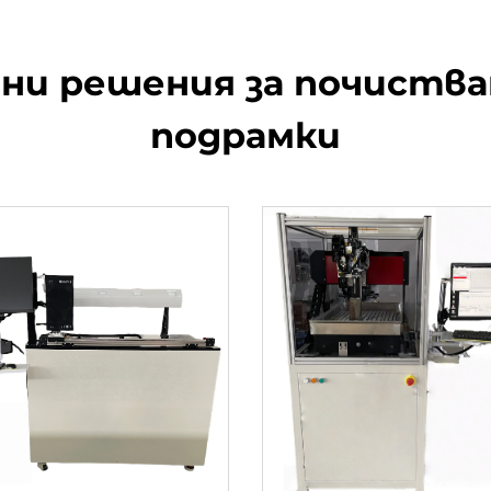
и решения за почистван
подрамки