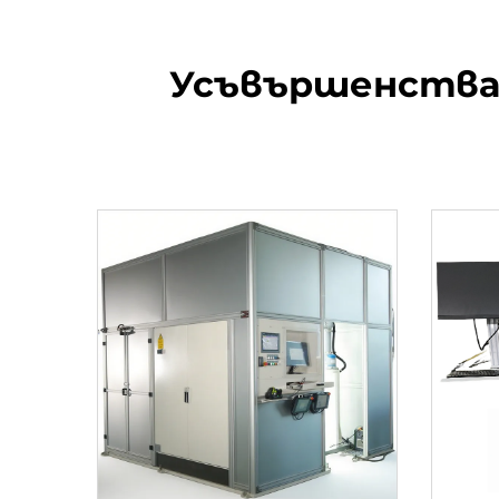
Усъвършенстван