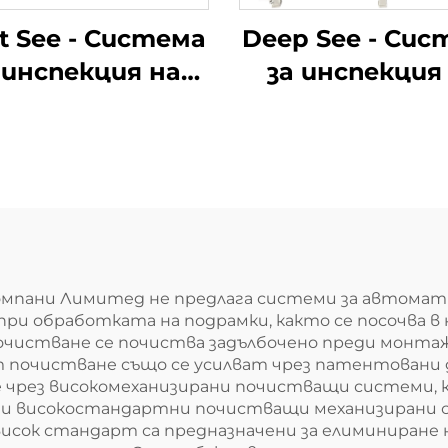
t See - Система
Deep See - Сис
 инспекция на
за инспекция
ърхността на
дефекти въ
боята
вътрешна
стена на отв
мпани Лимитед не предлага системи за автомати
ри обработката на подрамки, както се посочва в
истване се почиства задълбочено преди монтаж
очистване също се усилват чрез патентовани доб
 чрез високомеханизирани почистващи системи,
 високостандартни почистващи механизирани си
исок стандарт са предназначени за елиминиране 