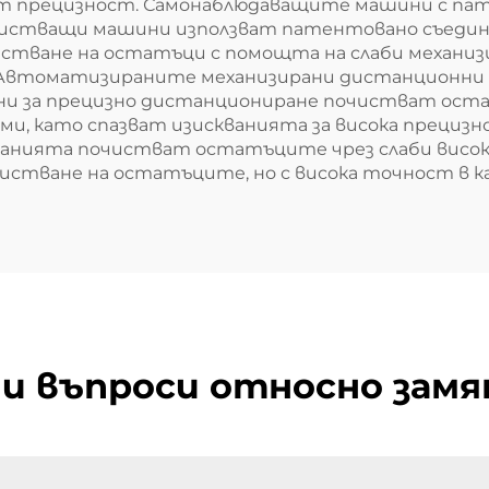
т прецизност. Самонаблюдаващите машини с па
стващи машини използват патентовано съединени
стване на остатъци с помощта на слаби механиз
 Автоматизираните механизирани дистанционни 
и за прецизно дистанциониране почистват ост
и, като спазват изискванията за висока преци
кванията почистват остатъците чрез слаби висо
истване на остатъците, но с висока точност в ка
и въпроси относно замя