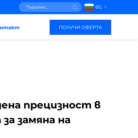
BG
ПОЛУЧИ ОФЕРТА
онтакт
ена прецизност в
за замяна на