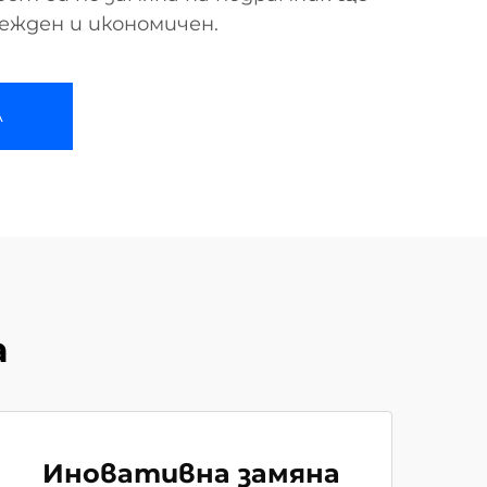
ежден и икономичен.
А
а
Иновативна замяна